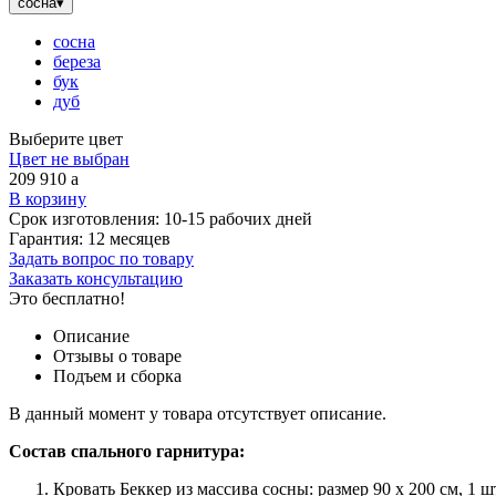
сосна
▾
сосна
береза
бук
дуб
Выберите цвет
Цвет не выбран
209 910
a
В корзину
Срок изготовления:
10-15 рабочих дней
Гарантия:
12 месяцев
Задать вопрос по товару
Заказать консультацию
Это бесплатно!
Описание
Отзывы о товаре
Подъем и сборка
В данный момент у товара отсутствует описание.
Состав спального гарнитура:
Кровать Беккер из массива сосны: размер 90 x 200 см, 1 шт