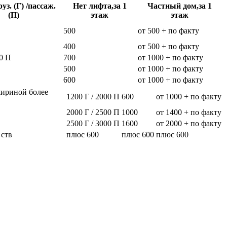
уз. (Г) /пассаж.
Нет лифта,за 1
Частный дом,за 1
(П)
этаж
этаж
500
от 500 + по факту
400
от 500 + по факту
0 П
700
от 1000 + по факту
500
от 1000 + по факту
600
от 1000 + по факту
шириной более
1200 Г / 2000 П
600
от 1000 + по факту
2000 Г / 2500 П
1000
от 1400 + по факту
2500 Г / 3000 П
1600
от 2000 + по факту
 ств
плюс 600
плюс 600
плюс 600