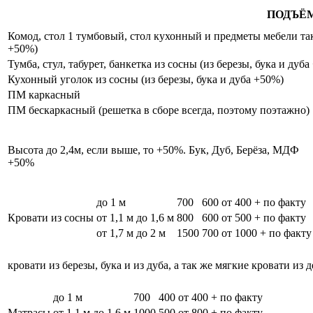
ПОДЪЁ
Комод, стол 1 тумбовый, стол кухонный и предметы мебели таки
+50%)
Тумба, стул, табурет, банкетка из сосны (из березы, бука и дуб
Кухонный уголок из сосны (из березы, бука и дуба +50%)
ПМ каркасный
ПМ бескаркасный (решетка в сборе всегда, поэтому поэтажно)
Высота до 2,4м, если выше, то +50%. Бук, Дуб, Берёза, МДФ
+50%
до 1 м
700
600
от 400 + по факту
Кровати из сосны
от 1,1 м до 1,6 м
800
600
от 500 + по факту
от 1,7 м до 2 м
1500
700
от 1000 + по факту
кровати из березы, бука и из дуба, а так же мягкие кровати из 
до 1 м
700
400
от 400 + по факту
Матрасы
от 1,1 м до 1,6 м
1000
500
от 800 + по факту