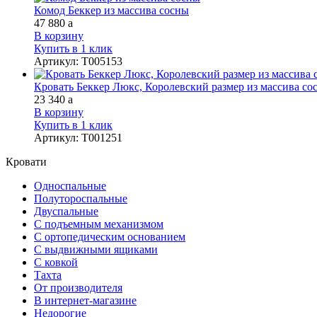
Комод Беккер из массива сосны
47 880
a
В корзину
Купить в 1 клик
Артикул
:
Т005153
Кровать Беккер Люкс, Королевский размер из массива со
23 340
a
В корзину
Купить в 1 клик
Артикул
:
Т001251
Кровати
Односпальные
Полутороспальные
Двуспальные
С подъемным механизмом
С ортопедическим основанием
С выдвижными ящиками
С ковкой
Тахта
От производителя
В интернет-магазине
Недорогие