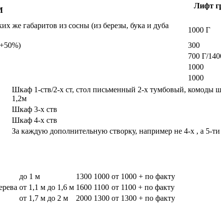
Лифт гр
М
х же габаритов из сосны (из березы, бука и дуба
1000 Г
а +50%)
300
700 Г/140
1000
1000
Шкаф 1-ств/2-х ст, стол письменный 2-х тумбовый, комоды 
1,2м
Шкаф 3-х ств
Шкаф 4-х ств
За каждую дополнительную створку, например не 4-х , а 5-ти
до 1 м
1300
1000
от 1000 + по факту
дерева
от 1,1 м до 1,6 м
1600
1100
от 1100 + по факту
от 1,7 м до 2 м
2000
1300
от 1300 + по факту