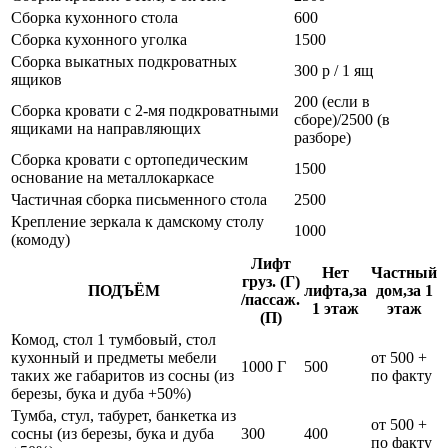
Сборка кухонного стола
600
Сборка кухонного уголка
1500
Сборка выкатных подкроватных
300 р / 1 ящ
ящиков
200 (если в
Сборка кровати с 2-мя подкроватными
сборе)/2500 (в
ящиками на направляющих
разборе)
Сборка кровати с ортопедическим
1500
основание на металлокаркасе
Частичная сборка письменного стола
2500
Крепление зеркала к дамскому столу
1000
(комоду)
Лифт
Нет
Частный
груз. (Г)
ПОДЪЁМ
лифта,за
дом,за 1
/пассаж.
1 этаж
этаж
(П)
Комод, стол 1 тумбовый, стол
кухонный и предметы мебели
от 500 +
1000 Г
500
таких же габаритов из сосны (из
по факту
березы, бука и дуба +50%)
Тумба, стул, табурет, банкетка из
от 500 +
сосны (из березы, бука и дуба
300
400
по факту