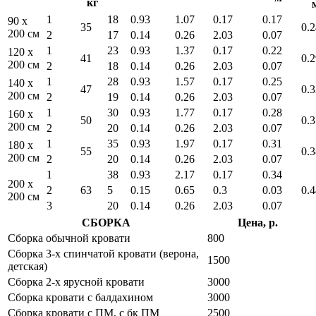
кг
1
18
0.93
1.07
0.17
0.17
90 x
35
0.2
200 см
2
17
0.14
0.26
2.03
0.07
1
23
0.93
1.37
0.17
0.22
120 x
41
0.2
200 см
2
18
0.14
0.26
2.03
0.07
1
28
0.93
1.57
0.17
0.25
140 x
47
0.3
200 см
2
19
0.14
0.26
2.03
0.07
1
30
0.93
1.77
0.17
0.28
160 x
50
0.3
200 см
2
20
0.14
0.26
2.03
0.07
1
35
0.93
1.97
0.17
0.31
180 x
55
0.3
200 см
2
20
0.14
0.26
2.03
0.07
1
38
0.93
2.17
0.17
0.34
200 x
2
63
5
0.15
0.65
0.3
0.03
0.4
200 см
3
20
0.14
0.26
2.03
0.07
СБОРКА
Цена, р.
Сборка обычной кровати
800
Сборка 3-х спинчатой кровати (верона,
1500
детская)
Сборка 2-х ярусной кровати
3000
Сборка кровати с балдахином
3000
Сборка кровати с ПМ, с бк ПМ
2500