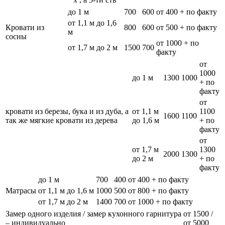
до 1 м
700
600
от 400 + по факту
от 1,1 м до 1,6
Кровати из
800
600
от 500 + по факту
м
сосны
от 1000 + по
от 1,7 м до 2 м
1500
700
факту
от
1000
до 1 м
1300
1000
+ по
факту
от
кровати из березы, бука и из дуба, а
от 1,1 м
1100
1600
1100
так же мягкие кровати из дерева
до 1,6 м
+ по
факту
от
от 1,7 м
1300
2000
1300
до 2 м
+ по
факту
до 1 м
700
400
от 400 + по факту
Матрасы
от 1,1 м до 1,6 м
1000
500
от 800 + по факту
от 1,7 м до 2 м
1400
700
от 1000 + по факту
Замер одного изделия / замер кухонного гарнитура
от 1500 /
– индивидуально
от 5000