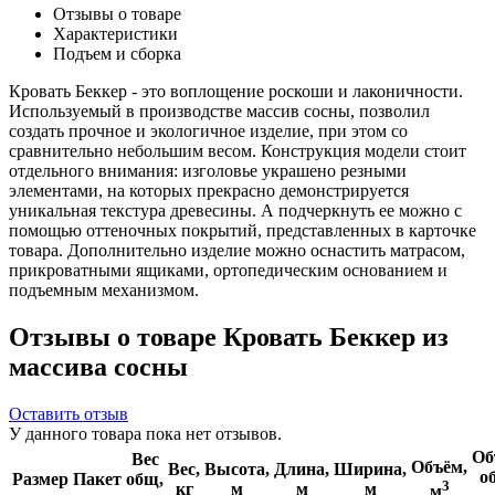
Отзывы о товаре
Характеристики
Подъем и сборка
Кровать Беккер - это воплощение роскоши и лаконичности.
Используемый в производстве массив сосны, позволил
создать прочное и экологичное изделие, при этом со
сравнительно небольшим весом. Конструкция модели стоит
отдельного внимания: изголовье украшено резными
элементами, на которых прекрасно демонстрируется
уникальная текстура древесины. А подчеркнуть ее можно с
помощью оттеночных покрытий, представленных в карточке
товара. Дополнительно изделие можно оснастить матрасом,
прикроватными ящиками, ортопедическим основанием и
подъемным механизмом.
Отзывы о товаре Кровать Беккер из
массива сосны
Оставить отзыв
У данного товара пока нет отзывов.
Об
Вес
Объём,
Вес,
Высота,
Длина,
Ширина,
о
Размер
Пакет
общ,
3
кг
м
м
м
м