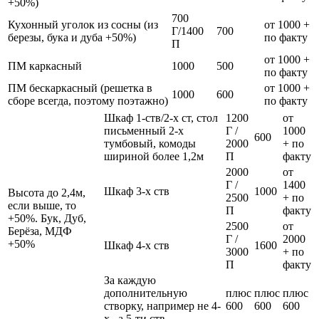
+50%)
700
Кухонный уголок из сосны (из
от 1000 +
Г/1400
700
березы, бука и дуба +50%)
по факту
П
от 1000 +
ПМ каркасный
1000
500
по факту
ПМ бескаркасный (решетка в
от 1000 +
1000
600
сборе всегда, поэтому поэтажно)
по факту
Шкаф 1-ств/2-х ст, стол
1200
от
письменный 2-х
Г /
1000
600
тумбовый, комоды
2000
+ по
шириной более 1,2м
П
факту
2000
от
Г /
1400
Шкаф 3-х ств
1000
Высота до 2,4м,
2500
+ по
если выше, то
П
факту
+50%. Бук, Дуб,
2500
от
Берёза, МДФ
Г /
2000
+50%
Шкаф 4-х ств
1600
3000
+ по
П
факту
За каждую
дополнительную
плюс
плюс
плюс
створку, например не 4-
600
600
600
х , а 5-ти ств