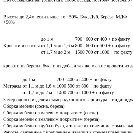
Высота до 2,4м, если выше, то +50%. Бук, Дуб, Берёза, МДФ
+50%
до 1 м
700
600
от 400 + по факту
Кровати из сосны
от 1,1 м до 1,6 м
800
600
от 500 + по факту
от 1,7 м до 2 м
1500
700
от 1000 + по факту
кровати из березы, бука и из дуба, а так же мягкие кровати из 
до 1 м
700
400
от 400 + по факту
Матрасы
от 1,1 м до 1,6 м
1000
500
от 800 + по факту
от 1,7 м до 2 м
1400
700
от 1000 + по факту
Замер одного изделия / замер кухонного гарнитура – индивиду
Сборка мебели (сосна, береза)
Сборка мебели с эмалевым покрытием (сосна)
Сборка мебели с эмалевым покрытием (береза)
Сборка мебели из дуба и бука, а так же их сочетание с эмале
Работы, связанные с креплением изделий к стенам помещений, 