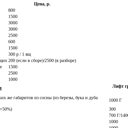
Цена, р.
800
1500
3000
3000
2500
600
1500
300 р / 1 ящ
ющих
200 (если в сборе)/2500 (в разборе)
е
1500
2500
1000
Лифт гр
М
х же габаритов из сосны (из березы, бука и дуба
1000 Г
а +50%)
300
700 Г/140
1000
1000