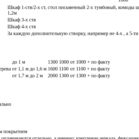
Шкаф 1-ств/2-х ст, стол письменный 2-х тумбовый, комоды 
1,2м
Шкаф 3-х ств
Шкаф 4-х ств
За каждую дополнительную створку, например не 4-х , а 5-ти
до 1 м
1300
1000
от 1000 + по факту
дерева
от 1,1 м до 1,6 м
1600
1100
от 1100 + по факту
от 1,7 м до 2 м
2000
1300
от 1300 + по факту
ально
вым покрытием
оплачиваются отдельно, а именно: крепление зеркала, фиксация