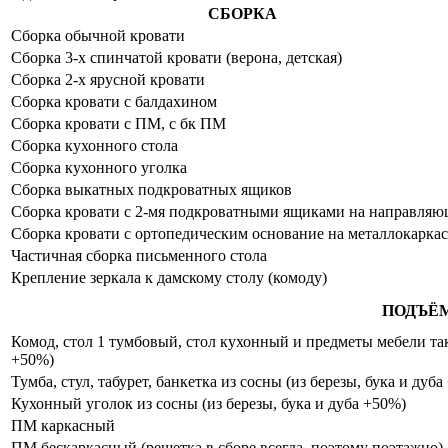
СБОРКА
Сборка обычной кровати
Сборка 3-х спинчатой кровати (верона, детская)
Сборка 2-х ярусной кровати
Сборка кровати с балдахином
Сборка кровати с ПМ, с бк ПМ
Сборка кухонного стола
Сборка кухонного уголка
Сборка выкатных подкроватных ящиков
Сборка кровати с 2-мя подкроватными ящиками на направля
Сборка кровати с ортопедическим основание на металлокаркас
Частичная сборка письменного стола
Крепление зеркала к дамскому столу (комоду)
ПОДЪЁ
Комод, стол 1 тумбовый, стол кухонный и предметы мебели таки
+50%)
Тумба, стул, табурет, банкетка из сосны (из березы, бука и дуб
Кухонный уголок из сосны (из березы, бука и дуба +50%)
ПМ каркасный
ПМ бескаркасный (решетка в сборе всегда, поэтому поэтажно)