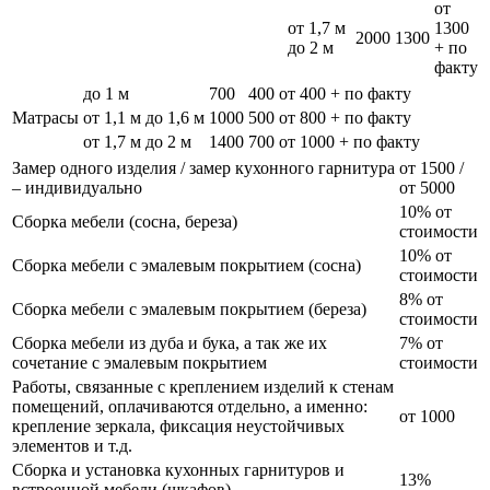
от
от 1,7 м
1300
2000
1300
до 2 м
+ по
факту
до 1 м
700
400
от 400 + по факту
Матрасы
от 1,1 м до 1,6 м
1000
500
от 800 + по факту
от 1,7 м до 2 м
1400
700
от 1000 + по факту
Замер одного изделия / замер кухонного гарнитура
от 1500 /
– индивидуально
от 5000
10% от
Сборка мебели (сосна, береза)
стоимости
10% от
Сборка мебели с эмалевым покрытием (сосна)
стоимости
8% от
Сборка мебели с эмалевым покрытием (береза)
стоимости
Сборка мебели из дуба и бука, а так же их
7% от
сочетание с эмалевым покрытием
стоимости
Работы, связанные с креплением изделий к стенам
помещений, оплачиваются отдельно, а именно:
от 1000
крепление зеркала, фиксация неустойчивых
элементов и т.д.
Сборка и установка кухонных гарнитуров и
13%
встроенной мебели (шкафов)