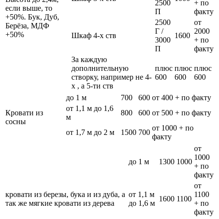
2500
+ по
если выше, то
П
факту
+50%. Бук, Дуб,
2500
от
Берёза, МДФ
Г /
2000
+50%
Шкаф 4-х ств
1600
3000
+ по
П
факту
За каждую
дополнительную
плюс
плюс
плюс
створку, например не 4-
600
600
600
х , а 5-ти ств
до 1 м
700
600
от 400 + по факту
от 1,1 м до 1,6
Кровати из
800
600
от 500 + по факту
м
сосны
от 1000 + по
от 1,7 м до 2 м
1500
700
факту
от
1000
до 1 м
1300
1000
+ по
факту
от
кровати из березы, бука и из дуба, а
от 1,1 м
1100
1600
1100
так же мягкие кровати из дерева
до 1,6 м
+ по
факту