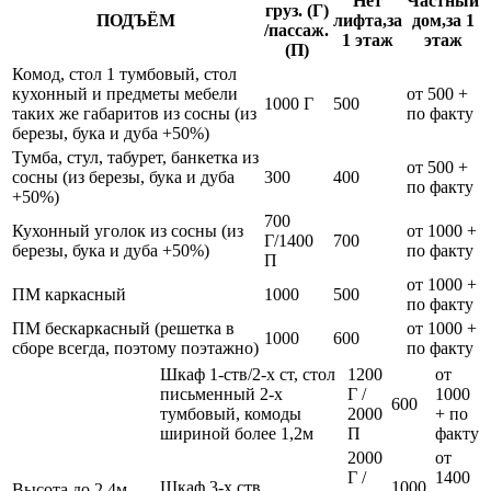
Нет
Частный
груз. (Г)
ПОДЪЁМ
лифта,за
дом,за 1
/пассаж.
1 этаж
этаж
(П)
Комод, стол 1 тумбовый, стол
кухонный и предметы мебели
от 500 +
1000 Г
500
таких же габаритов из сосны (из
по факту
березы, бука и дуба +50%)
Тумба, стул, табурет, банкетка из
от 500 +
сосны (из березы, бука и дуба
300
400
по факту
+50%)
700
Кухонный уголок из сосны (из
от 1000 +
Г/1400
700
березы, бука и дуба +50%)
по факту
П
от 1000 +
ПМ каркасный
1000
500
по факту
ПМ бескаркасный (решетка в
от 1000 +
1000
600
сборе всегда, поэтому поэтажно)
по факту
Шкаф 1-ств/2-х ст, стол
1200
от
письменный 2-х
Г /
1000
600
тумбовый, комоды
2000
+ по
шириной более 1,2м
П
факту
2000
от
Г /
1400
Шкаф 3-х ств
1000
Высота до 2,4м,