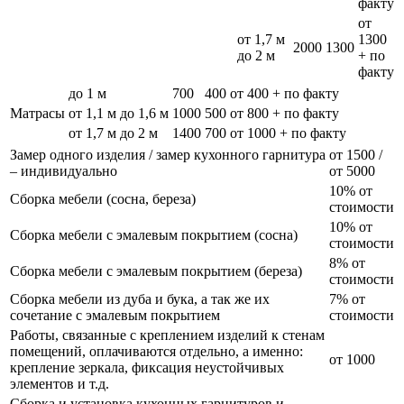
факту
от
от 1,7 м
1300
2000
1300
до 2 м
+ по
факту
до 1 м
700
400
от 400 + по факту
Матрасы
от 1,1 м до 1,6 м
1000
500
от 800 + по факту
от 1,7 м до 2 м
1400
700
от 1000 + по факту
Замер одного изделия / замер кухонного гарнитура
от 1500 /
– индивидуально
от 5000
10% от
Сборка мебели (сосна, береза)
стоимости
10% от
Сборка мебели с эмалевым покрытием (сосна)
стоимости
8% от
Сборка мебели с эмалевым покрытием (береза)
стоимости
Сборка мебели из дуба и бука, а так же их
7% от
сочетание с эмалевым покрытием
стоимости
Работы, связанные с креплением изделий к стенам
помещений, оплачиваются отдельно, а именно:
от 1000
крепление зеркала, фиксация неустойчивых
элементов и т.д.
Сборка и установка кухонных гарнитуров и