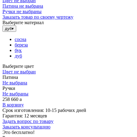
Цвет не выбран
Патина не выбрана
Ручки не выбраны
Заказать товар по своему чертежу
Выберите материал
дуб
▾
сосна
береза
бук
дуб
Выберите цвет
Цвет не выбран
Патина
Не выбрана
Ручки
Не выбраны
258 660
a
В корзину
Срок изготовления:
10-15 рабочих дней
Гарантия:
12 месяцев
Задать вопрос по товару
Заказать консультацию
Это бесплатно!