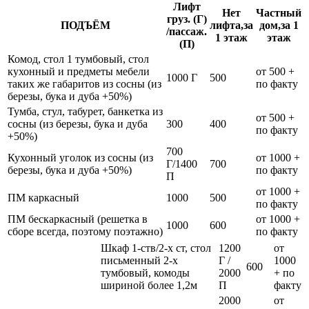
Лифт
Нет
Частный
груз. (Г)
ПОДЪЁМ
лифта,за
дом,за 1
/пассаж.
1 этаж
этаж
(П)
Комод, стол 1 тумбовый, стол
кухонный и предметы мебели
от 500 +
1000 Г
500
таких же габаритов из сосны (из
по факту
березы, бука и дуба +50%)
Тумба, стул, табурет, банкетка из
от 500 +
сосны (из березы, бука и дуба
300
400
по факту
+50%)
700
Кухонный уголок из сосны (из
от 1000 +
Г/1400
700
березы, бука и дуба +50%)
по факту
П
от 1000 +
ПМ каркасный
1000
500
по факту
ПМ бескаркасный (решетка в
от 1000 +
1000
600
сборе всегда, поэтому поэтажно)
по факту
Шкаф 1-ств/2-х ст, стол
1200
от
письменный 2-х
Г /
1000
600
тумбовый, комоды
2000
+ по
шириной более 1,2м
П
факту
2000
от