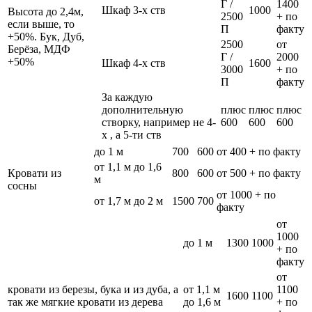
Г /
1400
Шкаф 3-х ств
1000
Высота до 2,4м,
2500
+ по
если выше, то
П
факту
+50%. Бук, Дуб,
2500
от
Берёза, МДФ
Г /
2000
+50%
Шкаф 4-х ств
1600
3000
+ по
П
факту
За каждую
дополнительную
плюс
плюс
плюс
створку, например не 4-
600
600
600
х , а 5-ти ств
до 1 м
700
600
от 400 + по факту
от 1,1 м до 1,6
Кровати из
800
600
от 500 + по факту
м
сосны
от 1000 + по
от 1,7 м до 2 м
1500
700
факту
от
1000
до 1 м
1300
1000
+ по
факту
от
кровати из березы, бука и из дуба, а
от 1,1 м
1100
1600
1100
так же мягкие кровати из дерева
до 1,6 м
+ по