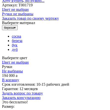
Хочу купить, но нужно...
Артикул:
Т001719
Цвет не выбран
Ручки не выбраны
Заказать товар по своему чертежу
Выберите материал
береза
▾
сосна
береза
бук
дуб
Выберите цвет
Цвет не выбран
Ручки
Не выбраны
194 000
a
В корзину
Срок изготовления:
10-15 рабочих дней
Гарантия:
12 месяцев
Задать вопрос по товару
Заказать консультацию
Это бесплатно!
Размер: