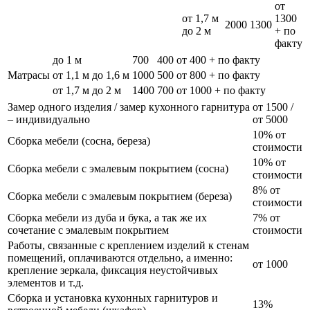
от
от 1,7 м
1300
2000
1300
до 2 м
+ по
факту
до 1 м
700
400
от 400 + по факту
Матрасы
от 1,1 м до 1,6 м
1000
500
от 800 + по факту
от 1,7 м до 2 м
1400
700
от 1000 + по факту
Замер одного изделия / замер кухонного гарнитура
от 1500 /
– индивидуально
от 5000
10% от
Сборка мебели (сосна, береза)
стоимости
10% от
Сборка мебели с эмалевым покрытием (сосна)
стоимости
8% от
Сборка мебели с эмалевым покрытием (береза)
стоимости
Сборка мебели из дуба и бука, а так же их
7% от
сочетание с эмалевым покрытием
стоимости
Работы, связанные с креплением изделий к стенам
помещений, оплачиваются отдельно, а именно:
от 1000
крепление зеркала, фиксация неустойчивых
элементов и т.д.
Сборка и установка кухонных гарнитуров и
13%