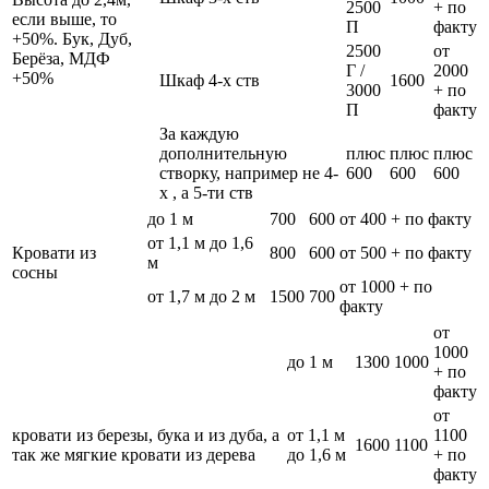
2500
+ по
если выше, то
П
факту
+50%. Бук, Дуб,
2500
от
Берёза, МДФ
Г /
2000
+50%
Шкаф 4-х ств
1600
3000
+ по
П
факту
За каждую
дополнительную
плюс
плюс
плюс
створку, например не 4-
600
600
600
х , а 5-ти ств
до 1 м
700
600
от 400 + по факту
от 1,1 м до 1,6
Кровати из
800
600
от 500 + по факту
м
сосны
от 1000 + по
от 1,7 м до 2 м
1500
700
факту
от
1000
до 1 м
1300
1000
+ по
факту
от
кровати из березы, бука и из дуба, а
от 1,1 м
1100
1600
1100
так же мягкие кровати из дерева
до 1,6 м
+ по
факту