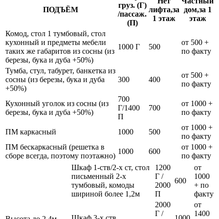
Нет
Частный
груз. (Г)
ПОДЪЁМ
лифта,за
дом,за 1
/пассаж.
1 этаж
этаж
(П)
Комод, стол 1 тумбовый, стол
кухонный и предметы мебели
от 500 +
1000 Г
500
таких же габаритов из сосны (из
по факту
березы, бука и дуба +50%)
Тумба, стул, табурет, банкетка из
от 500 +
сосны (из березы, бука и дуба
300
400
по факту
+50%)
700
Кухонный уголок из сосны (из
от 1000 +
Г/1400
700
березы, бука и дуба +50%)
по факту
П
от 1000 +
ПМ каркасный
1000
500
по факту
ПМ бескаркасный (решетка в
от 1000 +
1000
600
сборе всегда, поэтому поэтажно)
по факту
Шкаф 1-ств/2-х ст, стол
1200
от
письменный 2-х
Г /
1000
600
тумбовый, комоды
2000
+ по
шириной более 1,2м
П
факту
2000
от
Г /
1400
Шкаф 3-х ств
1000
Высота до 2,4м,