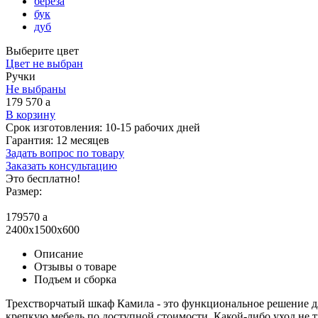
береза
бук
дуб
Выберите цвет
Цвет не выбран
Ручки
Не выбраны
179 570
a
В корзину
Срок изготовления:
10-15 рабочих дней
Гарантия:
12 месяцев
Задать вопрос по товару
Заказать консультацию
Это бесплатно!
Размер:
179570
a
2400x1500x600
Описание
Отзывы о товаре
Подъем и сборка
Трехстворчатый шкаф Камила - это функциональное решение д
крепкую мебель по доступной стоимости. Какой-либо уход не 