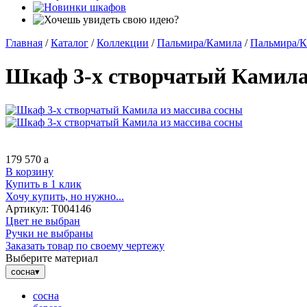
Главная
/
Каталог
/
Коллекции
/
Пальмира/Камила
/
Пальмира/К
Шкаф 3-х створчатый Камила
179 570
a
В корзину
Купить в 1 клик
Хочу купить, но нужно...
Артикул:
Т004146
Цвет не выбран
Ручки не выбраны
Заказать товар по своему чертежу
Выберите материал
сосна
▾
сосна