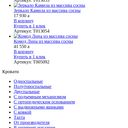
Артикул
:
Т013053
Зеркало Камила из массива сосны
17 930
a
В корзину
Купить в 1 клик
Артикул
:
Т013054
Комод Лина из массива сосны
41 550
a
В корзину
Купить в 1 клик
Артикул
:
Т005092
Кровати
Односпальные
Полутороспальные
Двуспальные
С подъемным механизмом
С ортопедическим основанием
С выдвижными ящиками
С ковкой
Тахта
От производителя
В интернет-магазине