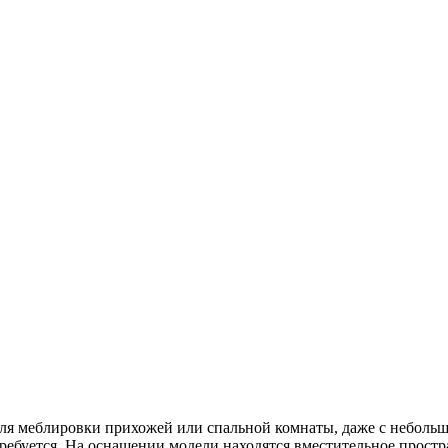
ля меблировки прихожей или спальной комнаты, даже с небольш
требуется. На оснащении модели находятся вместительное прос