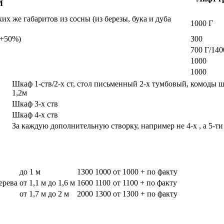
М
х же габаритов из сосны (из березы, бука и дуба
1000 Г
а +50%)
300
700 Г/140
1000
1000
Шкаф 1-ств/2-х ст, стол письменный 2-х тумбовый, комоды 
1,2м
Шкаф 3-х ств
Шкаф 4-х ств
За каждую дополнительную створку, например не 4-х , а 5-ти
до 1 м
1300
1000
от 1000 + по факту
дерева
от 1,1 м до 1,6 м
1600
1100
от 1100 + по факту
от 1,7 м до 2 м
2000
1300
от 1300 + по факту