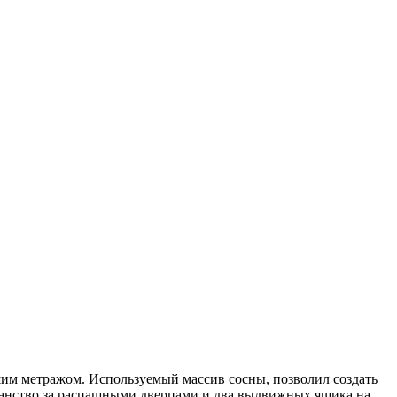
им метражом. Используемый массив сосны, позволил создать
транство за распашными дверцами и два выдвижных ящика на