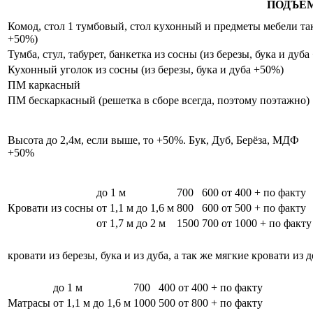
ПОДЪЁ
Комод, стол 1 тумбовый, стол кухонный и предметы мебели таки
+50%)
Тумба, стул, табурет, банкетка из сосны (из березы, бука и дуб
Кухонный уголок из сосны (из березы, бука и дуба +50%)
ПМ каркасный
ПМ бескаркасный (решетка в сборе всегда, поэтому поэтажно)
Высота до 2,4м, если выше, то +50%. Бук, Дуб, Берёза, МДФ
+50%
до 1 м
700
600
от 400 + по факту
Кровати из сосны
от 1,1 м до 1,6 м
800
600
от 500 + по факту
от 1,7 м до 2 м
1500
700
от 1000 + по факту
кровати из березы, бука и из дуба, а так же мягкие кровати из 
до 1 м
700
400
от 400 + по факту
Матрасы
от 1,1 м до 1,6 м
1000
500
от 800 + по факту