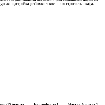
игурная надстройка разбавляют внешнюю строгость шкафа.
уз. (Г) /пассаж.
Нет лифта,за 1
Частный дом,за 1