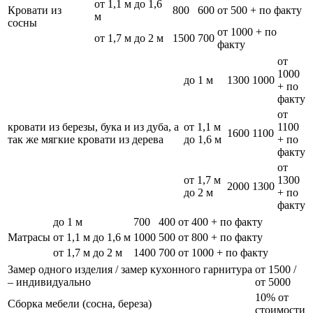
от 1,1 м до 1,6
Кровати из
800
600
от 500 + по факту
м
сосны
от 1000 + по
от 1,7 м до 2 м
1500
700
факту
от
1000
до 1 м
1300
1000
+ по
факту
от
кровати из березы, бука и из дуба, а
от 1,1 м
1100
1600
1100
так же мягкие кровати из дерева
до 1,6 м
+ по
факту
от
от 1,7 м
1300
2000
1300
до 2 м
+ по
факту
до 1 м
700
400
от 400 + по факту
Матрасы
от 1,1 м до 1,6 м
1000
500
от 800 + по факту
от 1,7 м до 2 м
1400
700
от 1000 + по факту
Замер одного изделия / замер кухонного гарнитура
от 1500 /
– индивидуально
от 5000
10% от
Сборка мебели (сосна, береза)
стоимости