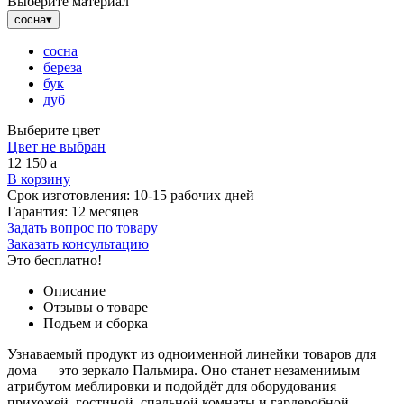
Выберите материал
сосна
▾
сосна
береза
бук
дуб
Выберите цвет
Цвет не выбран
12 150
a
В корзину
Срок изготовления:
10-15 рабочих дней
Гарантия:
12 месяцев
Задать вопрос по товару
Заказать консультацию
Это бесплатно!
Описание
Отзывы о товаре
Подъем и сборка
Узнаваемый продукт из одноименной линейки товаров для
дома — это зеркало Пальмира. Оно станет незаменимым
атрибутом меблировки и подойдёт для оборудования
прихожей, гостиной, спальной комнаты и гардеробной.