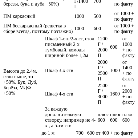
Г/1400
700
березы, бука и дуба +50%)
по факту
П
от 1000 +
ПМ каркасный
1000
500
по факту
ПМ бескаркасный (решетка в
от 1000 +
1000
600
сборе всегда, поэтому поэтажно)
по факту
Шкаф 1-ств/2-х ст, стол
1200
от
письменный 2-х
Г /
1000
600
тумбовый, комоды
2000
+ по
шириной более 1,2м
П
факту
2000
от
Г /
1400
Шкаф 3-х ств
1000
Высота до 2,4м,
2500
+ по
если выше, то
П
факту
+50%. Бук, Дуб,
2500
от
Берёза, МДФ
Г /
2000
+50%
Шкаф 4-х ств
1600
3000
+ по
П
факту
За каждую
дополнительную
плюс
плюс
плюс
створку, например не 4-
600
600
600
х , а 5-ти ств
до 1 м
700
600
от 400 + по факту