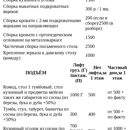
Сборка выкатных подкроватных
300 р / 1 ящ
ящиков
200 (если в
Сборка кровати с 2-мя подкроватными
сборе)/2500 (в
ящиками на направляющих
разборе)
Сборка кровати с ортопедическим
1500
основание на металлокаркасе
Частичная сборка письменного стола
2500
Крепление зеркала к дамскому столу
1000
(комоду)
Лифт
Нет
Частный
груз. (Г)
ПОДЪЁМ
лифта,за
дом,за 1
/пассаж.
1 этаж
этаж
(П)
Комод, стол 1 тумбовый, стол
кухонный и предметы мебели
от 500 +
1000 Г
500
таких же габаритов из сосны (из
по факту
березы, бука и дуба +50%)
Тумба, стул, табурет, банкетка из
от 500 +
сосны (из березы, бука и дуба
300
400
по факту
+50%)
700
Кухонный уголок из сосны (из
от 1000 +