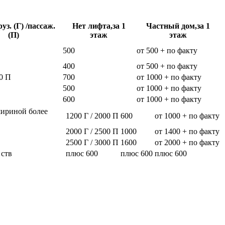
уз. (Г) /пассаж.
Нет лифта,за 1
Частный дом,за 1
(П)
этаж
этаж
500
от 500 + по факту
400
от 500 + по факту
0 П
700
от 1000 + по факту
500
от 1000 + по факту
600
от 1000 + по факту
шириной более
1200 Г / 2000 П
600
от 1000 + по факту
2000 Г / 2500 П
1000
от 1400 + по факту
2500 Г / 3000 П
1600
от 2000 + по факту
 ств
плюс 600
плюс 600
плюс 600