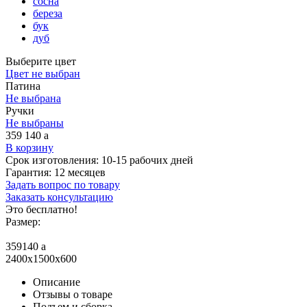
сосна
береза
бук
дуб
Выберите цвет
Цвет не выбран
Патина
Не выбрана
Ручки
Не выбраны
359 140
a
В корзину
Срок изготовления:
10-15 рабочих дней
Гарантия:
12 месяцев
Задать вопрос по товару
Заказать консультацию
Это бесплатно!
Размер:
359140
a
2400x1500x600
Описание
Отзывы о товаре
Подъем и сборка