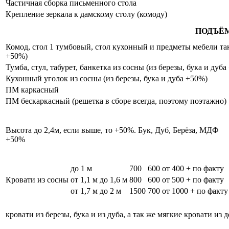
Частичная сборка письменного стола
Крепление зеркала к дамскому столу (комоду)
ПОДЪЁ
Комод, стол 1 тумбовый, стол кухонный и предметы мебели таки
+50%)
Тумба, стул, табурет, банкетка из сосны (из березы, бука и дуб
Кухонный уголок из сосны (из березы, бука и дуба +50%)
ПМ каркасный
ПМ бескаркасный (решетка в сборе всегда, поэтому поэтажно)
Высота до 2,4м, если выше, то +50%. Бук, Дуб, Берёза, МДФ
+50%
до 1 м
700
600
от 400 + по факту
Кровати из сосны
от 1,1 м до 1,6 м
800
600
от 500 + по факту
от 1,7 м до 2 м
1500
700
от 1000 + по факту
кровати из березы, бука и из дуба, а так же мягкие кровати из 