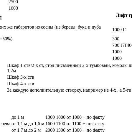
2500
1000
Лифт гр
М
х же габаритов из сосны (из березы, бука и дуба
1000 Г
а +50%)
300
700 Г/140
1000
1000
Шкаф 1-ств/2-х ст, стол письменный 2-х тумбовый, комоды 
1,2м
Шкаф 3-х ств
Шкаф 4-х ств
За каждую дополнительную створку, например не 4-х , а 5-ти
до 1 м
1300
1000
от 1000 + по факту
дерева
от 1,1 м до 1,6 м
1600
1100
от 1100 + по факту
от 1,7 м до 2 м
2000
1300
от 1300 + по факту