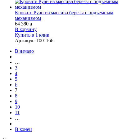
Кровать Руан из массива березы с подъемным
механизмом
64 380
a
В корзину
Купить в 1 клик
Артикул
:
Т001166
В начало
…
3
4
5
6
7
8
9
10
11
…
В конец