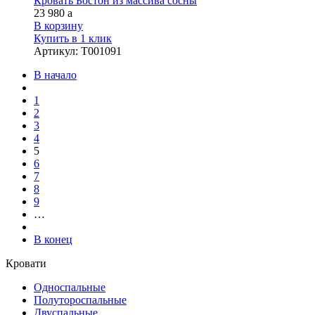
Кровать Бостон из массива сосны
23 980
a
В корзину
Купить в 1 клик
Артикул
:
Т001091
В начало
1
2
3
4
5
6
7
8
9
…
В конец
Кровати
Односпальные
Полутороспальные
Двуспальные