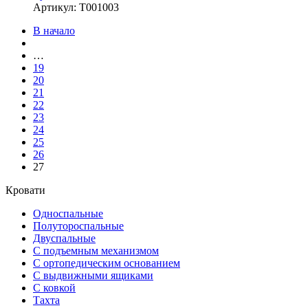
Артикул
:
Т001003
В начало
…
19
20
21
22
23
24
25
26
27
Кровати
Односпальные
Полутороспальные
Двуспальные
С подъемным механизмом
С ортопедическим основанием
С выдвижными ящиками
С ковкой
Тахта