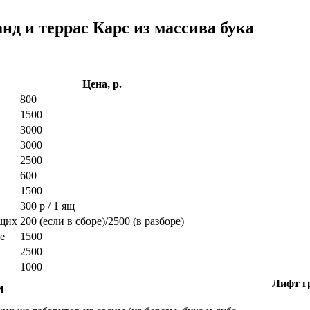
нд и террас Карс из массива бука
Цена, р.
800
1500
3000
3000
2500
600
1500
300 р / 1 ящ
ющих
200 (если в сборе)/2500 (в разборе)
е
1500
2500
1000
Лифт гр
М