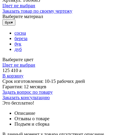
Артикул:
Т009085
Цвет не выбран
Заказать товар по своему чертежу
Выберите материал
бук
▾
сосна
береза
бук
дуб
Выберите цвет
Цвет не выбран
125 410
a
В корзину
Срок изготовления:
10-15 рабочих дней
Гарантия:
12 месяцев
Задать вопрос по товару
Заказать консультацию
Это бесплатно!
Описание
Отзывы о товаре
Подъем и сборка
В данный момент у товара отсутствует описание.