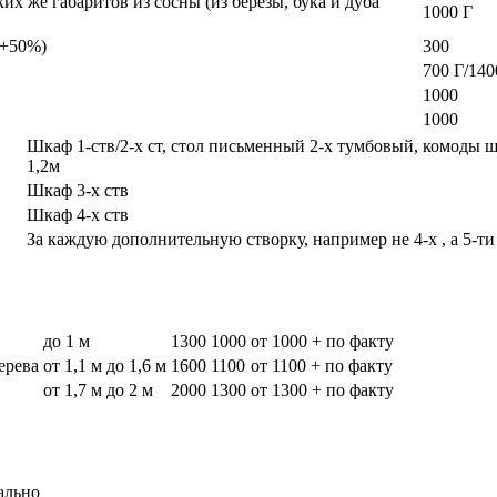
х же габаритов из сосны (из березы, бука и дуба
1000 Г
а +50%)
300
700 Г/140
1000
1000
Шкаф 1-ств/2-х ст, стол письменный 2-х тумбовый, комоды 
1,2м
Шкаф 3-х ств
Шкаф 4-х ств
За каждую дополнительную створку, например не 4-х , а 5-ти
до 1 м
1300
1000
от 1000 + по факту
дерева
от 1,1 м до 1,6 м
1600
1100
от 1100 + по факту
от 1,7 м до 2 м
2000
1300
от 1300 + по факту
ально