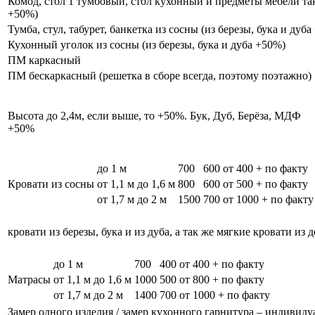
Комод, стол 1 тумбовый, стол кухонный и предметы мебели таки
+50%)
Тумба, стул, табурет, банкетка из сосны (из березы, бука и дуб
Кухонный уголок из сосны (из березы, бука и дуба +50%)
ПМ каркасный
ПМ бескаркасный (решетка в сборе всегда, поэтому поэтажно)
Высота до 2,4м, если выше, то +50%. Бук, Дуб, Берёза, МДФ
+50%
до 1 м
700
600
от 400 + по факту
Кровати из сосны
от 1,1 м до 1,6 м
800
600
от 500 + по факту
от 1,7 м до 2 м
1500
700
от 1000 + по факту
кровати из березы, бука и из дуба, а так же мягкие кровати из 
до 1 м
700
400
от 400 + по факту
Матрасы
от 1,1 м до 1,6 м
1000
500
от 800 + по факту
от 1,7 м до 2 м
1400
700
от 1000 + по факту
Замер одного изделия / замер кухонного гарнитура – индивиду