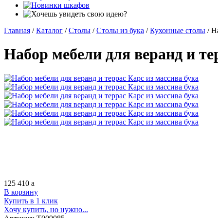
Главная
/
Каталог
/
Столы
/
Столы из бука
/
Кухонные столы
/
Н
Набор мебели для веранд и те
125 410
a
В корзину
Купить в 1 клик
Хочу купить, но нужно...