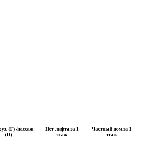
уз. (Г) /пассаж.
Нет лифта,за 1
Частный дом,за 1
(П)
этаж
этаж