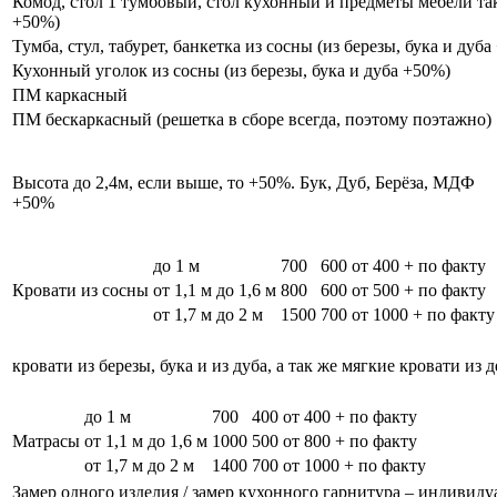
Комод, стол 1 тумбовый, стол кухонный и предметы мебели таки
+50%)
Тумба, стул, табурет, банкетка из сосны (из березы, бука и дуб
Кухонный уголок из сосны (из березы, бука и дуба +50%)
ПМ каркасный
ПМ бескаркасный (решетка в сборе всегда, поэтому поэтажно)
Высота до 2,4м, если выше, то +50%. Бук, Дуб, Берёза, МДФ
+50%
до 1 м
700
600
от 400 + по факту
Кровати из сосны
от 1,1 м до 1,6 м
800
600
от 500 + по факту
от 1,7 м до 2 м
1500
700
от 1000 + по факту
кровати из березы, бука и из дуба, а так же мягкие кровати из 
до 1 м
700
400
от 400 + по факту
Матрасы
от 1,1 м до 1,6 м
1000
500
от 800 + по факту
от 1,7 м до 2 м
1400
700
от 1000 + по факту
Замер одного изделия / замер кухонного гарнитура – индивиду