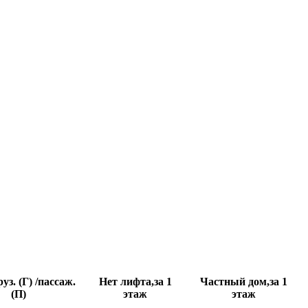
уз. (Г) /пассаж.
Нет лифта,за 1
Частный дом,за 1
(П)
этаж
этаж