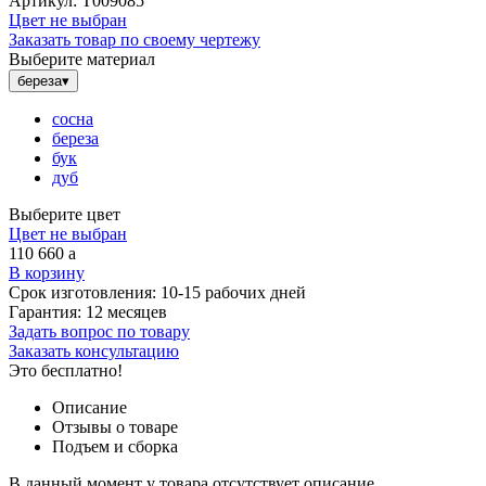
Артикул:
Т009085
Цвет не выбран
Заказать товар по своему чертежу
Выберите материал
береза
▾
сосна
береза
бук
дуб
Выберите цвет
Цвет не выбран
110 660
a
В корзину
Срок изготовления:
10-15 рабочих дней
Гарантия:
12 месяцев
Задать вопрос по товару
Заказать консультацию
Это бесплатно!
Описание
Отзывы о товаре
Подъем и сборка
В данный момент у товара отсутствует описание.