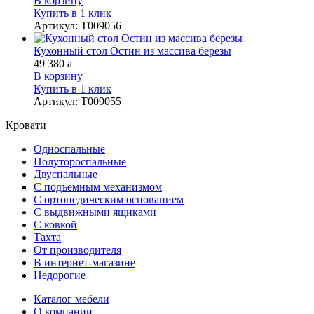
В корзину
Купить в 1 клик
Артикул
:
Т009056
Кухонный стол Остин из массива березы
49 380
a
В корзину
Купить в 1 клик
Артикул
:
Т009055
Кровати
Односпальные
Полутороспальные
Двуспальные
С подъемным механизмом
С ортопедическим основанием
С выдвижными ящиками
С ковкой
Тахта
От производителя
В интернет-магазине
Недорогие
Каталог мебели
О компании