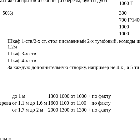
х же габаритов из сосны (из березы, бука и дуба
1000 Г
а +50%)
300
700 Г/140
1000
1000
Шкаф 1-ств/2-х ст, стол письменный 2-х тумбовый, комоды 
1,2м
Шкаф 3-х ств
Шкаф 4-х ств
За каждую дополнительную створку, например не 4-х , а 5-ти
до 1 м
1300
1000
от 1000 + по факту
дерева
от 1,1 м до 1,6 м
1600
1100
от 1100 + по факту
от 1,7 м до 2 м
2000
1300
от 1300 + по факту
ально