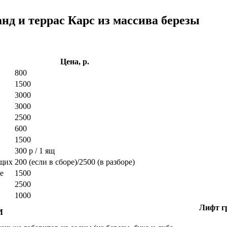
нд и террас Карс из массива березы
Цена, р.
800
1500
3000
3000
2500
600
1500
300 р / 1 ящ
ющих
200 (если в сборе)/2500 (в разборе)
е
1500
2500
1000
Лифт гр
М