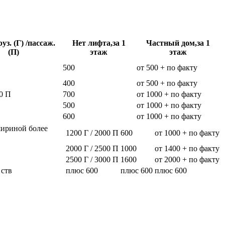
уз. (Г) /пассаж.
Нет лифта,за 1
Частный дом,за 1
(П)
этаж
этаж
500
от 500 + по факту
400
от 500 + по факту
0 П
700
от 1000 + по факту
500
от 1000 + по факту
600
от 1000 + по факту
шириной более
1200 Г / 2000 П
600
от 1000 + по факту
2000 Г / 2500 П
1000
от 1400 + по факту
2500 Г / 3000 П
1600
от 2000 + по факту
 ств
плюс 600
плюс 600
плюс 600