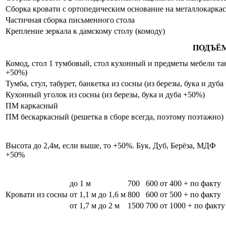
Сборка кровати с ортопедическим основание на металлокаркас
Частичная сборка письменного стола
Крепление зеркала к дамскому столу (комоду)
ПОДЪЁ
Комод, стол 1 тумбовый, стол кухонный и предметы мебели таки
+50%)
Тумба, стул, табурет, банкетка из сосны (из березы, бука и дуб
Кухонный уголок из сосны (из березы, бука и дуба +50%)
ПМ каркасный
ПМ бескаркасный (решетка в сборе всегда, поэтому поэтажно)
Высота до 2,4м, если выше, то +50%. Бук, Дуб, Берёза, МДФ
+50%
до 1 м
700
600
от 400 + по факту
Кровати из сосны
от 1,1 м до 1,6 м
800
600
от 500 + по факту
от 1,7 м до 2 м
1500
700
от 1000 + по факту