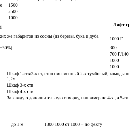
е
1500
2500
1000
Лифт гр
М
х же габаритов из сосны (из березы, бука и дуба
1000 Г
а +50%)
300
700 Г/140
1000
1000
Шкаф 1-ств/2-х ст, стол письменный 2-х тумбовый, комоды 
1,2м
Шкаф 3-х ств
Шкаф 4-х ств
За каждую дополнительную створку, например не 4-х , а 5-ти
до 1 м
1300
1000
от 1000 + по факту