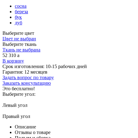
сосна
береза
бук
дуб
Выберите цвет
Цвет не выбран
Выберите ткань
Ткань не выбрана
52 310
a
В корзину
Срок изготовления:
10-15 рабочих дней
Гарантия:
12 месяцев
Задать вопрос по товару
Заказать консультацию
Это бесплатно!
Выберите угол:
Левый угол
Правый угол
Описание
Отзывы о товаре
Подъем и сборка