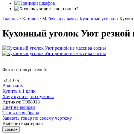
Главная
/
Каталог
/
Мебель для дачи
/
Кухонные уголки
/
Кухонн
Кухонный уголок Уют резной 
Фото от покупателей:
52 310
a
В корзину
Купить в 1 клик
Хочу купить, но нужно...
Артикул:
Т008013
Цвет не выбран
Ткань не выбрана
Заказать товар по своему чертежу
Выберите материал
сосна
▾