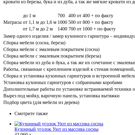
кровати из березы, бука и из дуба, а так же мягкие кровати из 
до 1 м
700
400
от 400 + по факту
Матрасы
от 1,1 м до 1,6 м
1000
500
от 800 + по факту
от 1,7 м до 2 м
1400
700
от 1000 + по факту
Замер одного изделия / замер кухонного гарнитура – индивиду
Сборка мебели (сосна, береза)
Сборка мебели с эмалевым покрытием (сосна)
Сборка мебели с эмалевым покрытием (береза)
Сборка мебели из дуба и бука, а так же их сочетание с эмале
Работы, связанные с креплением изделий к стенам помещений, 
Сборка и установка кухонных гарнитуров и встроенной мебел
Установка кухонных гарнитуров с собранными коробами
Дополнительные работы по установке встраиваемой техники о
Вырез под мойку, варочную панель, установка вытяжки
Подбор цвета (для мебели из дерева)
Смотрите также
Кухонный уголок Уют из массива сосны
43 060
a