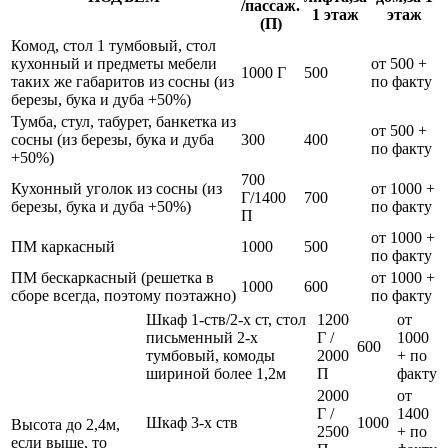
/пассаж.
1 этаж
этаж
(П)
Комод, стол 1 тумбовый, стол
кухонный и предметы мебели
от 500 +
1000 Г
500
таких же габаритов из сосны (из
по факту
березы, бука и дуба +50%)
Тумба, стул, табурет, банкетка из
от 500 +
сосны (из березы, бука и дуба
300
400
по факту
+50%)
700
Кухонный уголок из сосны (из
от 1000 +
Г/1400
700
березы, бука и дуба +50%)
по факту
П
от 1000 +
ПМ каркасный
1000
500
по факту
ПМ бескаркасный (решетка в
от 1000 +
1000
600
сборе всегда, поэтому поэтажно)
по факту
Шкаф 1-ств/2-х ст, стол
1200
от
письменный 2-х
Г /
1000
600
тумбовый, комоды
2000
+ по
шириной более 1,2м
П
факту
2000
от
Г /
1400
Шкаф 3-х ств
1000
Высота до 2,4м,
2500
+ по
если выше, то