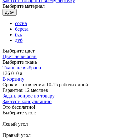
Заказать товар по своему чертежу
Выберите материал
дуб
▾
сосна
береза
бук
дуб
Выберите цвет
Цвет не выбран
Выберите ткань
Ткань не выбрана
136 010
a
В корзину
Срок изготовления:
10-15 рабочих дней
Гарантия:
12 месяцев
Задать вопрос по товару
Заказать консультацию
Это бесплатно!
Выберите угол:
Левый угол
Правый угол