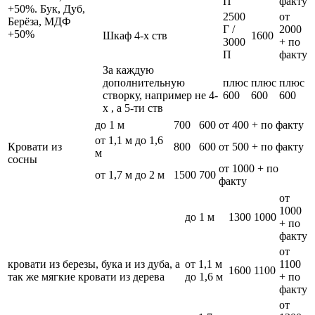
П
факту
+50%. Бук, Дуб,
2500
от
Берёза, МДФ
Г /
2000
+50%
Шкаф 4-х ств
1600
3000
+ по
П
факту
За каждую
дополнительную
плюс
плюс
плюс
створку, например не 4-
600
600
600
х , а 5-ти ств
до 1 м
700
600
от 400 + по факту
от 1,1 м до 1,6
Кровати из
800
600
от 500 + по факту
м
сосны
от 1000 + по
от 1,7 м до 2 м
1500
700
факту
от
1000
до 1 м
1300
1000
+ по
факту
от
кровати из березы, бука и из дуба, а
от 1,1 м
1100
1600
1100
так же мягкие кровати из дерева
до 1,6 м
+ по
факту
от