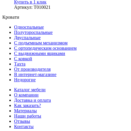
Купить в 1 клик
Артикул
:
Т010021
Кровати
Односпальные
Полутороспальные
Двуспальные
С подъемным механизмом
С ортопедическим основанием
С выдвижными ящиками
С ковкой
Тахта
От производителя
В интернет-магазине
Недорогие
Каталог мебели
О компании
Доставка и оплата
Как заказать?
Материалы
Наши работы
Отзывы
Контакты