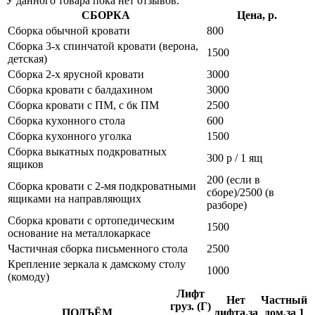
У данного товара пока нет отзывов.
СБОРКА
Цена, р.
Сборка обычной кровати
800
Сборка 3-х спинчатой кровати (верона,
1500
детская)
Сборка 2-х ярусной кровати
3000
Сборка кровати с балдахином
3000
Сборка кровати с ПМ, с бк ПМ
2500
Сборка кухонного стола
600
Сборка кухонного уголка
1500
Сборка выкатных подкроватных
300 р / 1 ящ
ящиков
200 (если в
Сборка кровати с 2-мя подкроватными
сборе)/2500 (в
ящиками на направляющих
разборе)
Сборка кровати с ортопедическим
1500
основание на металлокаркасе
Частичная сборка письменного стола
2500
Крепление зеркала к дамскому столу
1000
(комоду)
Лифт
Нет
Частный
груз. (Г)
ПОДЪЁМ
лифта,за
дом,за 1