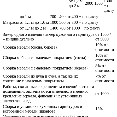
от 1,7 м
1300
2000
1300
до 2 м
+ по
факту
до 1 м
700
400
от 400 + по факту
Матрасы
от 1,1 м до 1,6 м
1000
500
от 800 + по факту
от 1,7 м до 2 м
1400
700
от 1000 + по факту
Замер одного изделия / замер кухонного гарнитура
от 1500 /
– индивидуально
от 5000
10% от
Сборка мебели (сосна, береза)
стоимости
10% от
Сборка мебели с эмалевым покрытием (сосна)
стоимости
8% от
Сборка мебели с эмалевым покрытием (береза)
стоимости
Сборка мебели из дуба и бука, а так же их
7% от
сочетание с эмалевым покрытием
стоимости
Работы, связанные с креплением изделий к стенам
помещений, оплачиваются отдельно, а именно:
от 1000
крепление зеркала, фиксация неустойчивых
элементов и т.д.
Сборка и установка кухонных гарнитуров и
13%
встроенной мебели (шкафов)
Установка кухонных гарнитуров с собранными