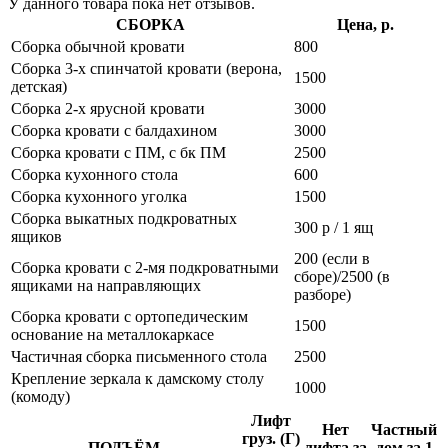
У данного товара пока нет отзывов.
СБОРКА
Цена, р.
Сборка обычной кровати
800
Сборка 3-х спинчатой кровати (верона,
1500
детская)
Сборка 2-х ярусной кровати
3000
Сборка кровати с балдахином
3000
Сборка кровати с ПМ, с бк ПМ
2500
Сборка кухонного стола
600
Сборка кухонного уголка
1500
Сборка выкатных подкроватных
300 р / 1 ящ
ящиков
200 (если в
Сборка кровати с 2-мя подкроватными
сборе)/2500 (в
ящиками на направляющих
разборе)
Сборка кровати с ортопедическим
1500
основание на металлокаркасе
Частичная сборка письменного стола
2500
Крепление зеркала к дамскому столу
1000
(комоду)
Лифт
Нет
Частный
груз. (Г)
ПОДЪЁМ
лифта,за
дом,за 1