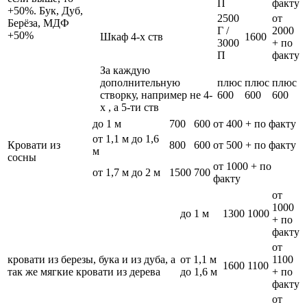
П
факту
+50%. Бук, Дуб,
2500
от
Берёза, МДФ
Г /
2000
+50%
Шкаф 4-х ств
1600
3000
+ по
П
факту
За каждую
дополнительную
плюс
плюс
плюс
створку, например не 4-
600
600
600
х , а 5-ти ств
до 1 м
700
600
от 400 + по факту
от 1,1 м до 1,6
Кровати из
800
600
от 500 + по факту
м
сосны
от 1000 + по
от 1,7 м до 2 м
1500
700
факту
от
1000
до 1 м
1300
1000
+ по
факту
от
кровати из березы, бука и из дуба, а
от 1,1 м
1100
1600
1100
так же мягкие кровати из дерева
до 1,6 м
+ по
факту
от