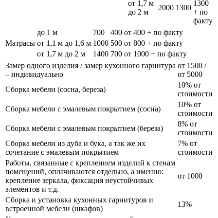
от 1,7 м
1300
2000
1300
до 2 м
+ по
факту
до 1 м
700
400
от 400 + по факту
Матрасы
от 1,1 м до 1,6 м
1000
500
от 800 + по факту
от 1,7 м до 2 м
1400
700
от 1000 + по факту
Замер одного изделия / замер кухонного гарнитура
от 1500 /
– индивидуально
от 5000
10% от
Сборка мебели (сосна, береза)
стоимости
10% от
Сборка мебели с эмалевым покрытием (сосна)
стоимости
8% от
Сборка мебели с эмалевым покрытием (береза)
стоимости
Сборка мебели из дуба и бука, а так же их
7% от
сочетание с эмалевым покрытием
стоимости
Работы, связанные с креплением изделий к стенам
помещений, оплачиваются отдельно, а именно:
от 1000
крепление зеркала, фиксация неустойчивых
элементов и т.д.
Сборка и установка кухонных гарнитуров и
13%
встроенной мебели (шкафов)