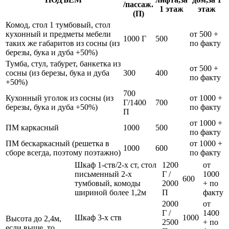
/пассаж.
1 этаж
этаж
(П)
Комод, стол 1 тумбовый, стол
кухонный и предметы мебели
от 500 +
1000 Г
500
таких же габаритов из сосны (из
по факту
березы, бука и дуба +50%)
Тумба, стул, табурет, банкетка из
от 500 +
сосны (из березы, бука и дуба
300
400
по факту
+50%)
700
Кухонный уголок из сосны (из
от 1000 +
Г/1400
700
березы, бука и дуба +50%)
по факту
П
от 1000 +
ПМ каркасный
1000
500
по факту
ПМ бескаркасный (решетка в
от 1000 +
1000
600
сборе всегда, поэтому поэтажно)
по факту
Шкаф 1-ств/2-х ст, стол
1200
от
письменный 2-х
Г /
1000
600
тумбовый, комоды
2000
+ по
шириной более 1,2м
П
факту
2000
от
Г /
1400
Шкаф 3-х ств
1000
Высота до 2,4м,
2500
+ по
если выше, то