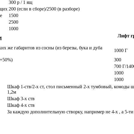
300 р / 1 ящ
ющих
200 (если в сборе)/2500 (в разборе)
е
1500
2500
1000
Лифт гр
М
х же габаритов из сосны (из березы, бука и дуба
1000 Г
а +50%)
300
700 Г/140
1000
1000
Шкаф 1-ств/2-х ст, стол письменный 2-х тумбовый, комоды 
1,2м
Шкаф 3-х ств
Шкаф 4-х ств
За каждую дополнительную створку, например не 4-х , а 5-ти