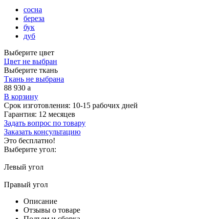
сосна
береза
бук
дуб
Выберите цвет
Цвет не выбран
Выберите ткань
Ткань не выбрана
88 930
a
В корзину
Срок изготовления:
10-15 рабочих дней
Гарантия:
12 месяцев
Задать вопрос по товару
Заказать консультацию
Это бесплатно!
Выберите угол:
Левый угол
Правый угол
Описание
Отзывы о товаре
Подъем и сборка