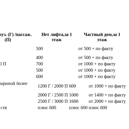
уз. (Г) /пассаж.
Нет лифта,за 1
Частный дом,за 1
(П)
этаж
этаж
500
от 500 + по факту
400
от 500 + по факту
0 П
700
от 1000 + по факту
500
от 1000 + по факту
600
от 1000 + по факту
шириной более
1200 Г / 2000 П
600
от 1000 + по факту
2000 Г / 2500 П
1000
от 1400 + по факту
2500 Г / 3000 П
1600
от 2000 + по факту
 ств
плюс 600
плюс 600
плюс 600