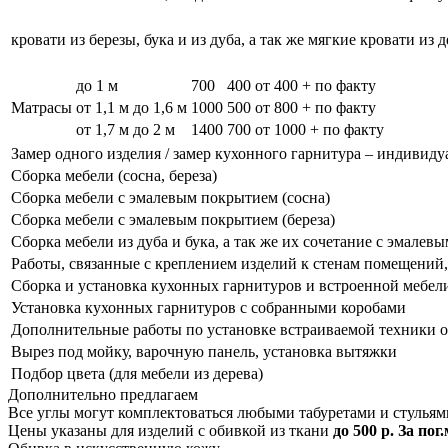
кровати из березы, бука и из дуба, а так же мягкие кровати из 
до 1 м
700
400
от 400 + по факту
Матрасы
от 1,1 м до 1,6 м
1000
500
от 800 + по факту
от 1,7 м до 2 м
1400
700
от 1000 + по факту
Замер одного изделия / замер кухонного гарнитура – индивиду
Сборка мебели (сосна, береза)
Сборка мебели с эмалевым покрытием (сосна)
Сборка мебели с эмалевым покрытием (береза)
Сборка мебели из дуба и бука, а так же их сочетание с эмале
Работы, связанные с креплением изделий к стенам помещений, 
Сборка и установка кухонных гарнитуров и встроенной мебел
Установка кухонных гарнитуров с собранными коробами
Дополнительные работы по установке встраиваемой техники о
Вырез под мойку, варочную панель, установка вытяжки
Подбор цвета (для мебели из дерева)
Дополнительно предлагаем
Все углы могут комплектоваться любыми табуретами и стульям
Цены указаны для изделий с обивкой из ткани
до 500 р. За пог.