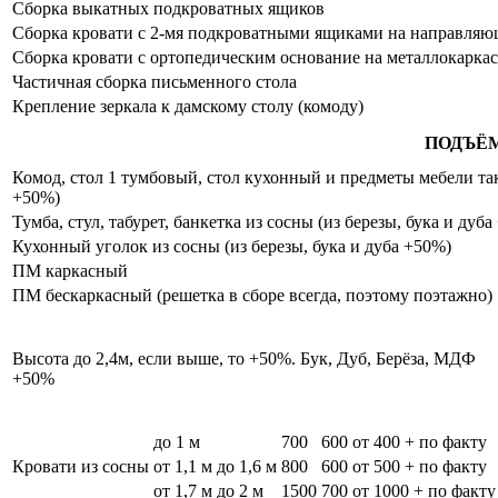
Сборка выкатных подкроватных ящиков
Сборка кровати с 2-мя подкроватными ящиками на направля
Сборка кровати с ортопедическим основание на металлокаркас
Частичная сборка письменного стола
Крепление зеркала к дамскому столу (комоду)
ПОДЪЁ
Комод, стол 1 тумбовый, стол кухонный и предметы мебели таки
+50%)
Тумба, стул, табурет, банкетка из сосны (из березы, бука и дуб
Кухонный уголок из сосны (из березы, бука и дуба +50%)
ПМ каркасный
ПМ бескаркасный (решетка в сборе всегда, поэтому поэтажно)
Высота до 2,4м, если выше, то +50%. Бук, Дуб, Берёза, МДФ
+50%
до 1 м
700
600
от 400 + по факту
Кровати из сосны
от 1,1 м до 1,6 м
800
600
от 500 + по факту
от 1,7 м до 2 м
1500
700
от 1000 + по факту