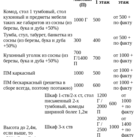
1 этаж
этаж
(П)
Комод, стол 1 тумбовый, стол
кухонный и предметы мебели
от 500 +
1000 Г
500
таких же габаритов из сосны (из
по факту
березы, бука и дуба +50%)
Тумба, стул, табурет, банкетка из
от 500 +
сосны (из березы, бука и дуба
300
400
по факту
+50%)
700
Кухонный уголок из сосны (из
от 1000 +
Г/1400
700
березы, бука и дуба +50%)
по факту
П
от 1000 +
ПМ каркасный
1000
500
по факту
ПМ бескаркасный (решетка в
от 1000 +
1000
600
сборе всегда, поэтому поэтажно)
по факту
Шкаф 1-ств/2-х ст, стол
1200
от
письменный 2-х
Г /
1000
600
тумбовый, комоды
2000
+ по
шириной более 1,2м
П
факту
2000
от
Г /
1400
Шкаф 3-х ств
1000
Высота до 2,4м,
2500
+ по
если выше, то
П
факту