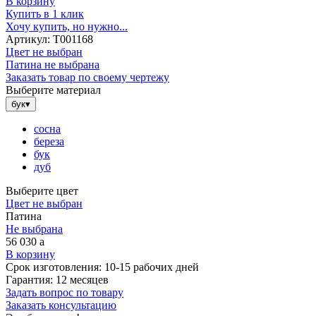
В корзину
Купить в 1 клик
Хочу купить, но нужно...
Артикул:
Т001168
Цвет не выбран
Патина не выбрана
Заказать товар по своему чертежу
Выберите материал
бук
▾
сосна
береза
бук
дуб
Выберите цвет
Цвет не выбран
Патина
Не выбрана
56 030
a
В корзину
Срок изготовления:
10-15 рабочих дней
Гарантия:
12 месяцев
Задать вопрос по товару
Заказать консультацию