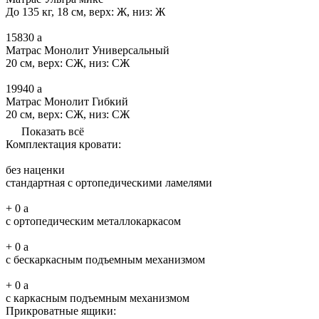
До 135 кг, 18 см, верх: Ж, низ: Ж
15830
a
Матрас Монолит Универсальный
20 см, верх: СЖ, низ: СЖ
19940
a
Матрас Монолит Гибкий
20 см, верх: СЖ, низ: СЖ
Показать всё
Комплектация кровати:
без наценки
стандартная с ортопедическими ламелями
+
0
a
с ортопедическим металлокаркасом
+
0
a
с бескаркасным подъемным механизмом
+
0
a
с каркасным подъемным механизмом
Прикроватные ящики: