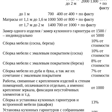
2000
1300
до 2 м
+ по
факту
до 1 м
700
400
от 400 + по факту
Матрасы
от 1,1 м до 1,6 м
1000
500
от 800 + по факту
от 1,7 м до 2 м
1400
700
от 1000 + по факту
Замер одного изделия / замер кухонного гарнитура
от 1500 /
– индивидуально
от 5000
10% от
Сборка мебели (сосна, береза)
стоимости
10% от
Сборка мебели с эмалевым покрытием (сосна)
стоимости
8% от
Сборка мебели с эмалевым покрытием (береза)
стоимости
Сборка мебели из дуба и бука, а так же их
7% от
сочетание с эмалевым покрытием
стоимости
Работы, связанные с креплением изделий к стенам
помещений, оплачиваются отдельно, а именно:
от 1000
крепление зеркала, фиксация неустойчивых
элементов и т.д.
Сборка и установка кухонных гарнитуров и
13%
встроенной мебели (шкафов)
Установка кухонных гарнитуров с собранными