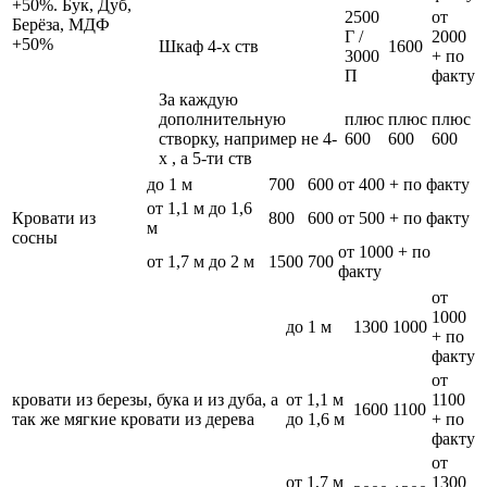
+50%. Бук, Дуб,
2500
от
Берёза, МДФ
Г /
2000
+50%
Шкаф 4-х ств
1600
3000
+ по
П
факту
За каждую
дополнительную
плюс
плюс
плюс
створку, например не 4-
600
600
600
х , а 5-ти ств
до 1 м
700
600
от 400 + по факту
от 1,1 м до 1,6
Кровати из
800
600
от 500 + по факту
м
сосны
от 1000 + по
от 1,7 м до 2 м
1500
700
факту
от
1000
до 1 м
1300
1000
+ по
факту
от
кровати из березы, бука и из дуба, а
от 1,1 м
1100
1600
1100
так же мягкие кровати из дерева
до 1,6 м
+ по
факту
от
от 1,7 м
1300