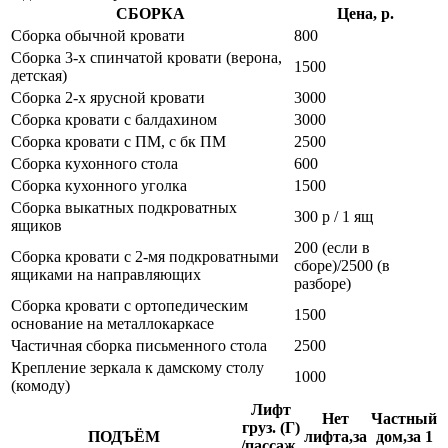
СБОРКА
Цена, р.
Сборка обычной кровати
800
Сборка 3-х спинчатой кровати (верона,
1500
детская)
Сборка 2-х ярусной кровати
3000
Сборка кровати с балдахином
3000
Сборка кровати с ПМ, с бк ПМ
2500
Сборка кухонного стола
600
Сборка кухонного уголка
1500
Сборка выкатных подкроватных
300 р / 1 ящ
ящиков
200 (если в
Сборка кровати с 2-мя подкроватными
сборе)/2500 (в
ящиками на направляющих
разборе)
Сборка кровати с ортопедическим
1500
основание на металлокаркасе
Частичная сборка письменного стола
2500
Крепление зеркала к дамскому столу
1000
(комоду)
Лифт
Нет
Частный
груз. (Г)
ПОДЪЁМ
лифта,за
дом,за 1
/пассаж.