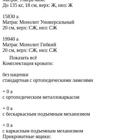
До 135 кг, 18 см, верх: Ж, низ: Ж
15830
a
Матрас Монолит Универсальный
20 см, верх: СЖ, низ: СЖ
19940
a
Матрас Монолит Гибкий
20 см, верх: СЖ, низ: СЖ
Показать всё
Комплектация кровати:
без наценки
стандартная с ортопедическими ламелями
+
0
a
с ортопедическим металлокаркасом
+
0
a
с бескаркасным подъемным механизмом
+
0
a
с каркасным подъемным механизмом
Прикроватные ящики: