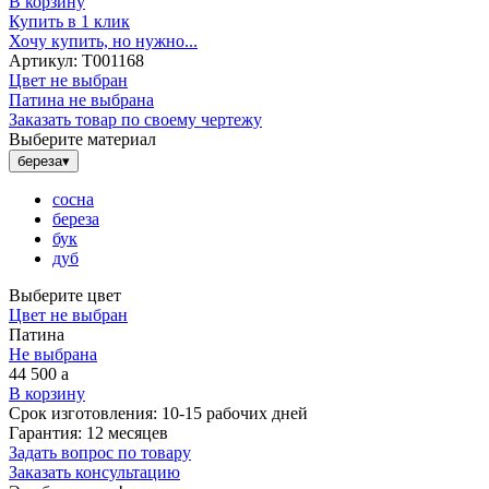
В корзину
Купить в 1 клик
Хочу купить, но нужно...
Артикул:
Т001168
Цвет не выбран
Патина не выбрана
Заказать товар по своему чертежу
Выберите материал
береза
▾
сосна
береза
бук
дуб
Выберите цвет
Цвет не выбран
Патина
Не выбрана
44 500
a
В корзину
Срок изготовления:
10-15 рабочих дней
Гарантия:
12 месяцев
Задать вопрос по товару
Заказать консультацию