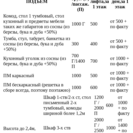
ПОДЪЁМ
лифта,за
дом,за 1
/пассаж.
1 этаж
этаж
(П)
Комод, стол 1 тумбовый, стол
кухонный и предметы мебели
от 500 +
1000 Г
500
таких же габаритов из сосны (из
по факту
березы, бука и дуба +50%)
Тумба, стул, табурет, банкетка из
от 500 +
сосны (из березы, бука и дуба
300
400
по факту
+50%)
700
Кухонный уголок из сосны (из
от 1000 +
Г/1400
700
березы, бука и дуба +50%)
по факту
П
от 1000 +
ПМ каркасный
1000
500
по факту
ПМ бескаркасный (решетка в
от 1000 +
1000
600
сборе всегда, поэтому поэтажно)
по факту
Шкаф 1-ств/2-х ст, стол
1200
от
письменный 2-х
Г /
1000
600
тумбовый, комоды
2000
+ по
шириной более 1,2м
П
факту
2000
от
Г /
1400
Шкаф 3-х ств
1000
Высота до 2,4м,
2500
+ по