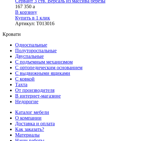
Сервант 3 ств. Версаль из массива березы
167 350
a
В корзину
Купить в 1 клик
Артикул
:
Т013016
Кровати
Односпальные
Полутороспальные
Двуспальные
С подъемным механизмом
С ортопедическим основанием
С выдвижными ящиками
С ковкой
Тахта
От производителя
В интернет-магазине
Недорогие
Каталог мебели
О компании
Доставка и оплата
Как заказать?
Материалы
Наши работы