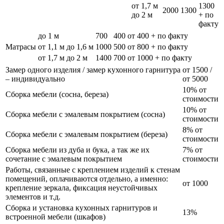
от 1,7 м
1300
2000
1300
до 2 м
+ по
факту
до 1 м
700
400
от 400 + по факту
Матрасы
от 1,1 м до 1,6 м
1000
500
от 800 + по факту
от 1,7 м до 2 м
1400
700
от 1000 + по факту
Замер одного изделия / замер кухонного гарнитура
от 1500 /
– индивидуально
от 5000
10% от
Сборка мебели (сосна, береза)
стоимости
10% от
Сборка мебели с эмалевым покрытием (сосна)
стоимости
8% от
Сборка мебели с эмалевым покрытием (береза)
стоимости
Сборка мебели из дуба и бука, а так же их
7% от
сочетание с эмалевым покрытием
стоимости
Работы, связанные с креплением изделий к стенам
помещений, оплачиваются отдельно, а именно:
от 1000
крепление зеркала, фиксация неустойчивых
элементов и т.д.
Сборка и установка кухонных гарнитуров и
13%
встроенной мебели (шкафов)