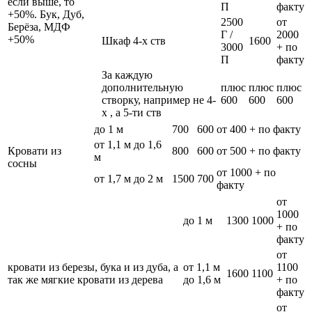
если выше, то
П
факту
+50%. Бук, Дуб,
2500
от
Берёза, МДФ
Г /
2000
+50%
Шкаф 4-х ств
1600
3000
+ по
П
факту
За каждую
дополнительную
плюс
плюс
плюс
створку, например не 4-
600
600
600
х , а 5-ти ств
до 1 м
700
600
от 400 + по факту
от 1,1 м до 1,6
Кровати из
800
600
от 500 + по факту
м
сосны
от 1000 + по
от 1,7 м до 2 м
1500
700
факту
от
1000
до 1 м
1300
1000
+ по
факту
от
кровати из березы, бука и из дуба, а
от 1,1 м
1100
1600
1100
так же мягкие кровати из дерева
до 1,6 м
+ по
факту
от