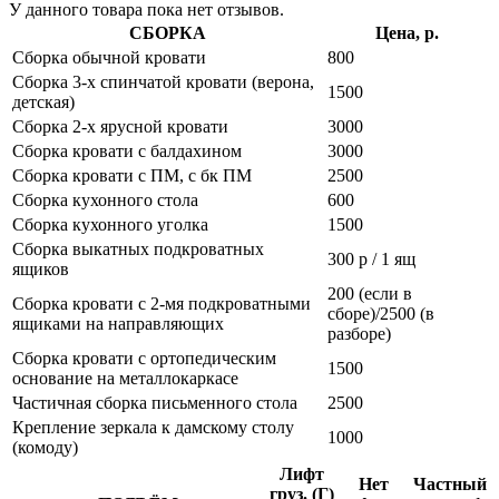
У данного товара пока нет отзывов.
СБОРКА
Цена, р.
Сборка обычной кровати
800
Сборка 3-х спинчатой кровати (верона,
1500
детская)
Сборка 2-х ярусной кровати
3000
Сборка кровати с балдахином
3000
Сборка кровати с ПМ, с бк ПМ
2500
Сборка кухонного стола
600
Сборка кухонного уголка
1500
Сборка выкатных подкроватных
300 р / 1 ящ
ящиков
200 (если в
Сборка кровати с 2-мя подкроватными
сборе)/2500 (в
ящиками на направляющих
разборе)
Сборка кровати с ортопедическим
1500
основание на металлокаркасе
Частичная сборка письменного стола
2500
Крепление зеркала к дамскому столу
1000
(комоду)
Лифт
Нет
Частный
груз. (Г)