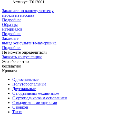
Артикул
:
Т013001
Закажите
по вашему чертежу
мебель из массива
Подробнее
Образцы
материалов
Подробнее
Закажите
выезд
консультанта-замерщика
Подробнее
Не можете определиться?
Заказать консультацию
Это абсолютно
бесплатно!
Кровати
Односпальные
Полутороспальные
Двуспальные
С подъемным механизмом
С ортопедическим основанием
С выдвижными ящиками
С ковкой
Тахта