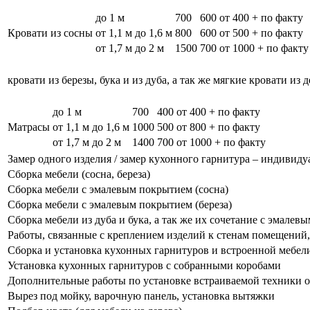
до 1 м
700
600
от 400 + по факту
Кровати из сосны
от 1,1 м до 1,6 м
800
600
от 500 + по факту
от 1,7 м до 2 м
1500
700
от 1000 + по факту
кровати из березы, бука и из дуба, а так же мягкие кровати из 
до 1 м
700
400
от 400 + по факту
Матрасы
от 1,1 м до 1,6 м
1000
500
от 800 + по факту
от 1,7 м до 2 м
1400
700
от 1000 + по факту
Замер одного изделия / замер кухонного гарнитура – индивиду
Сборка мебели (сосна, береза)
Сборка мебели с эмалевым покрытием (сосна)
Сборка мебели с эмалевым покрытием (береза)
Сборка мебели из дуба и бука, а так же их сочетание с эмале
Работы, связанные с креплением изделий к стенам помещений, 
Сборка и установка кухонных гарнитуров и встроенной мебел
Установка кухонных гарнитуров с собранными коробами
Дополнительные работы по установке встраиваемой техники о
Вырез под мойку, варочную панель, установка вытяжки