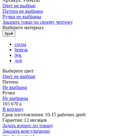
Артикул:
Т004142
Цвет не выбран
Патина не выбрана
Ручки не выбраны
Заказать товар по своему чертежу
Выберите материал
бук
▾
сосна
береза
бук
дуб
Выберите цвет
Цвет не выбран
Патина
Не выбрана
Ручки
Не выбраны
165 670
a
В корзину
Срок изготовления:
10-15 рабочих дней
Гарантия:
12 месяцев
Задать вопрос по товару
Заказать консультацию