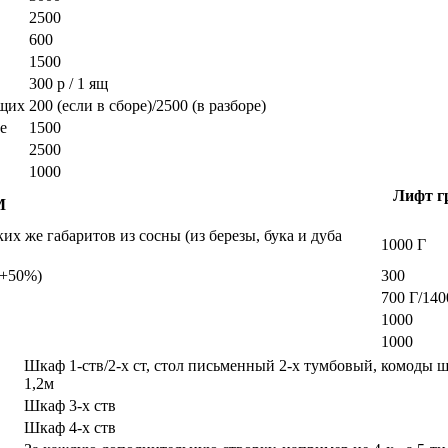
2500
600
1500
300 р / 1 ящ
ющих
200 (если в сборе)/2500 (в разборе)
е
1500
2500
1000
Лифт гр
М
х же габаритов из сосны (из березы, бука и дуба
1000 Г
а +50%)
300
700 Г/140
1000
1000
Шкаф 1-ств/2-х ст, стол письменный 2-х тумбовый, комоды 
1,2м
Шкаф 3-х ств
Шкаф 4-х ств