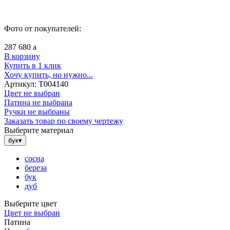
Фото от покупателей:
287 680
a
В корзину
Купить в 1 клик
Хочу купить, но нужно...
Артикул:
Т004140
Цвет не выбран
Патина не выбрана
Ручки не выбраны
Заказать товар по своему чертежу
Выберите материал
бук
▾
сосна
береза
бук
дуб
Выберите цвет
Цвет не выбран
Патина