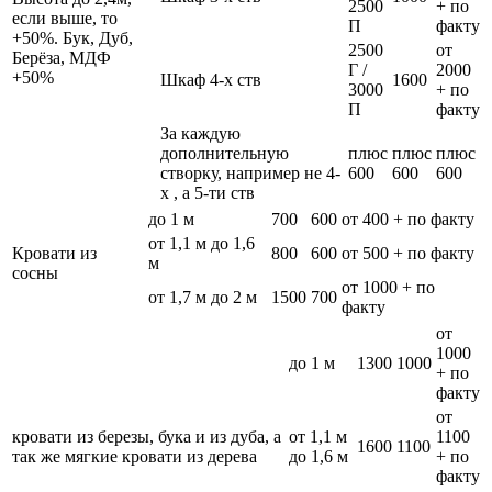
2500
+ по
если выше, то
П
факту
+50%. Бук, Дуб,
2500
от
Берёза, МДФ
Г /
2000
+50%
Шкаф 4-х ств
1600
3000
+ по
П
факту
За каждую
дополнительную
плюс
плюс
плюс
створку, например не 4-
600
600
600
х , а 5-ти ств
до 1 м
700
600
от 400 + по факту
от 1,1 м до 1,6
Кровати из
800
600
от 500 + по факту
м
сосны
от 1000 + по
от 1,7 м до 2 м
1500
700
факту
от
1000
до 1 м
1300
1000
+ по
факту
от
кровати из березы, бука и из дуба, а
от 1,1 м
1100
1600
1100
так же мягкие кровати из дерева
до 1,6 м
+ по
факту