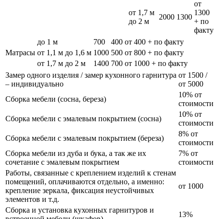
от
от 1,7 м
1300
2000
1300
до 2 м
+ по
факту
до 1 м
700
400
от 400 + по факту
Матрасы
от 1,1 м до 1,6 м
1000
500
от 800 + по факту
от 1,7 м до 2 м
1400
700
от 1000 + по факту
Замер одного изделия / замер кухонного гарнитура
от 1500 /
– индивидуально
от 5000
10% от
Сборка мебели (сосна, береза)
стоимости
10% от
Сборка мебели с эмалевым покрытием (сосна)
стоимости
8% от
Сборка мебели с эмалевым покрытием (береза)
стоимости
Сборка мебели из дуба и бука, а так же их
7% от
сочетание с эмалевым покрытием
стоимости
Работы, связанные с креплением изделий к стенам
помещений, оплачиваются отдельно, а именно:
от 1000
крепление зеркала, фиксация неустойчивых
элементов и т.д.
Сборка и установка кухонных гарнитуров и
13%
встроенной мебели (шкафов)