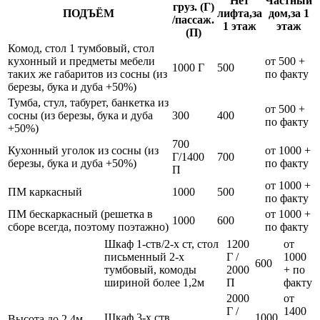
Нет
Частный
груз. (Г)
ПОДЪЁМ
лифта,за
дом,за 1
/пассаж.
1 этаж
этаж
(П)
Комод, стол 1 тумбовый, стол
кухонный и предметы мебели
от 500 +
1000 Г
500
таких же габаритов из сосны (из
по факту
березы, бука и дуба +50%)
Тумба, стул, табурет, банкетка из
от 500 +
сосны (из березы, бука и дуба
300
400
по факту
+50%)
700
Кухонный уголок из сосны (из
от 1000 +
Г/1400
700
березы, бука и дуба +50%)
по факту
П
от 1000 +
ПМ каркасный
1000
500
по факту
ПМ бескаркасный (решетка в
от 1000 +
1000
600
сборе всегда, поэтому поэтажно)
по факту
Шкаф 1-ств/2-х ст, стол
1200
от
письменный 2-х
Г /
1000
600
тумбовый, комоды
2000
+ по
шириной более 1,2м
П
факту
2000
от
Г /
1400
Шкаф 3-х ств
1000
Высота до 2,4м,