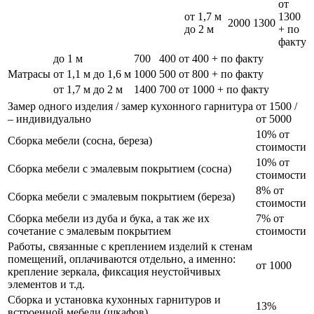
от
от 1,7 м
1300
2000
1300
до 2 м
+ по
факту
до 1 м
700
400
от 400 + по факту
Матрасы
от 1,1 м до 1,6 м
1000
500
от 800 + по факту
от 1,7 м до 2 м
1400
700
от 1000 + по факту
Замер одного изделия / замер кухонного гарнитура
от 1500 /
– индивидуально
от 5000
10% от
Сборка мебели (сосна, береза)
стоимости
10% от
Сборка мебели с эмалевым покрытием (сосна)
стоимости
8% от
Сборка мебели с эмалевым покрытием (береза)
стоимости
Сборка мебели из дуба и бука, а так же их
7% от
сочетание с эмалевым покрытием
стоимости
Работы, связанные с креплением изделий к стенам
помещений, оплачиваются отдельно, а именно:
от 1000
крепление зеркала, фиксация неустойчивых
элементов и т.д.
Сборка и установка кухонных гарнитуров и
13%
встроенной мебели (шкафов)