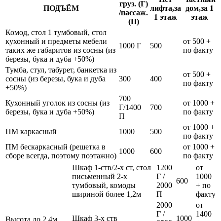
груз. (Г)
ПОДЪЁМ
лифта,за
дом,за 1
/пассаж.
1 этаж
этаж
(П)
Комод, стол 1 тумбовый, стол
кухонный и предметы мебели
от 500 +
1000 Г
500
таких же габаритов из сосны (из
по факту
березы, бука и дуба +50%)
Тумба, стул, табурет, банкетка из
от 500 +
сосны (из березы, бука и дуба
300
400
по факту
+50%)
700
Кухонный уголок из сосны (из
от 1000 +
Г/1400
700
березы, бука и дуба +50%)
по факту
П
от 1000 +
ПМ каркасный
1000
500
по факту
ПМ бескаркасный (решетка в
от 1000 +
1000
600
сборе всегда, поэтому поэтажно)
по факту
Шкаф 1-ств/2-х ст, стол
1200
от
письменный 2-х
Г /
1000
600
тумбовый, комоды
2000
+ по
шириной более 1,2м
П
факту
2000
от
Г /
1400
Шкаф 3-х ств
1000
Высота до 2,4м,