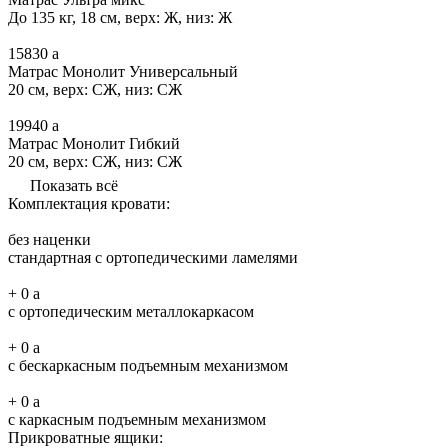
До 135 кг, 18 см, верх: Ж, низ: Ж
15830
a
Матрас Монолит Универсальный
20 см, верх: СЖ, низ: СЖ
19940
a
Матрас Монолит Гибкий
20 см, верх: СЖ, низ: СЖ
Показать всё
Комплектация кровати:
без наценки
стандартная с ортопедическими ламелями
+
0
a
с ортопедическим металлокаркасом
+
0
a
с бескаркасным подъемным механизмом
+
0
a
с каркасным подъемным механизмом
Прикроватные ящики: