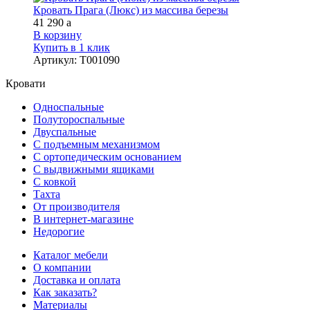
Кровать Прага (Люкс) из массива березы
41 290
a
В корзину
Купить в 1 клик
Артикул
:
Т001090
Кровати
Односпальные
Полутороспальные
Двуспальные
С подъемным механизмом
С ортопедическим основанием
С выдвижными ящиками
С ковкой
Тахта
От производителя
В интернет-магазине
Недорогие
Каталог мебели
О компании
Доставка и оплата
Как заказать?
Материалы