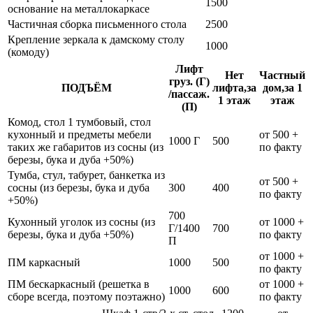
1500
основание на металлокаркасе
Частичная сборка письменного стола
2500
Крепление зеркала к дамскому столу
1000
(комоду)
Лифт
Нет
Частный
груз. (Г)
ПОДЪЁМ
лифта,за
дом,за 1
/пассаж.
1 этаж
этаж
(П)
Комод, стол 1 тумбовый, стол
кухонный и предметы мебели
от 500 +
1000 Г
500
таких же габаритов из сосны (из
по факту
березы, бука и дуба +50%)
Тумба, стул, табурет, банкетка из
от 500 +
сосны (из березы, бука и дуба
300
400
по факту
+50%)
700
Кухонный уголок из сосны (из
от 1000 +
Г/1400
700
березы, бука и дуба +50%)
по факту
П
от 1000 +
ПМ каркасный
1000
500
по факту
ПМ бескаркасный (решетка в
от 1000 +
1000
600
сборе всегда, поэтому поэтажно)
по факту