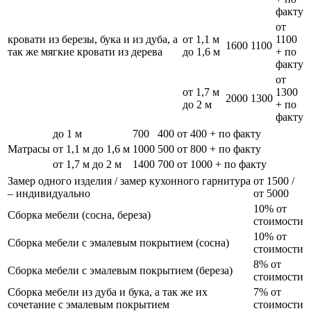
факту
от
кровати из березы, бука и из дуба, а
от 1,1 м
1100
1600
1100
так же мягкие кровати из дерева
до 1,6 м
+ по
факту
от
от 1,7 м
1300
2000
1300
до 2 м
+ по
факту
до 1 м
700
400
от 400 + по факту
Матрасы
от 1,1 м до 1,6 м
1000
500
от 800 + по факту
от 1,7 м до 2 м
1400
700
от 1000 + по факту
Замер одного изделия / замер кухонного гарнитура
от 1500 /
– индивидуально
от 5000
10% от
Сборка мебели (сосна, береза)
стоимости
10% от
Сборка мебели с эмалевым покрытием (сосна)
стоимости
8% от
Сборка мебели с эмалевым покрытием (береза)
стоимости
Сборка мебели из дуба и бука, а так же их
7% от
сочетание с эмалевым покрытием
стоимости