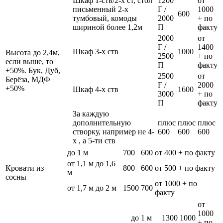
Шкаф 1-ств/2-х ст, стол
1200
от
письменный 2-х
Г /
1000
600
тумбовый, комоды
2000
+ по
шириной более 1,2м
П
факту
2000
от
Г /
1400
Шкаф 3-х ств
1000
Высота до 2,4м,
2500
+ по
если выше, то
П
факту
+50%. Бук, Дуб,
2500
от
Берёза, МДФ
Г /
2000
+50%
Шкаф 4-х ств
1600
3000
+ по
П
факту
За каждую
дополнительную
плюс
плюс
плюс
створку, например не 4-
600
600
600
х , а 5-ти ств
до 1 м
700
600
от 400 + по факту
от 1,1 м до 1,6
Кровати из
800
600
от 500 + по факту
м
сосны
от 1000 + по
от 1,7 м до 2 м
1500
700
факту
от
1000
до 1 м
1300
1000
+ по