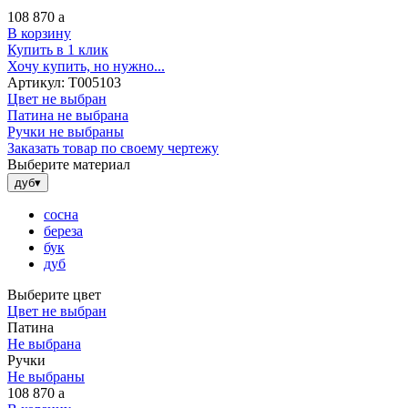
108 870
a
В корзину
Купить в 1 клик
Хочу купить, но нужно...
Артикул:
Т005103
Цвет не выбран
Патина не выбрана
Ручки не выбраны
Заказать товар по своему чертежу
Выберите материал
дуб
▾
сосна
береза
бук
дуб
Выберите цвет
Цвет не выбран
Патина
Не выбрана
Ручки
Не выбраны
108 870
a