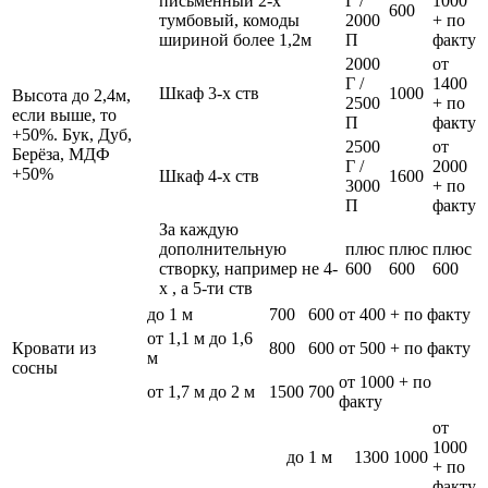
письменный 2-х
Г /
1000
600
тумбовый, комоды
2000
+ по
шириной более 1,2м
П
факту
2000
от
Г /
1400
Шкаф 3-х ств
1000
Высота до 2,4м,
2500
+ по
если выше, то
П
факту
+50%. Бук, Дуб,
2500
от
Берёза, МДФ
Г /
2000
+50%
Шкаф 4-х ств
1600
3000
+ по
П
факту
За каждую
дополнительную
плюс
плюс
плюс
створку, например не 4-
600
600
600
х , а 5-ти ств
до 1 м
700
600
от 400 + по факту
от 1,1 м до 1,6
Кровати из
800
600
от 500 + по факту
м
сосны
от 1000 + по
от 1,7 м до 2 м
1500
700
факту
от
1000
до 1 м
1300
1000
+ по
факту