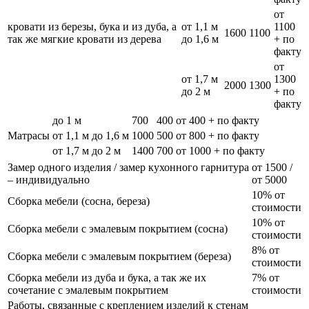
от
кровати из березы, бука и из дуба, а
от 1,1 м
1100
1600
1100
так же мягкие кровати из дерева
до 1,6 м
+ по
факту
от
от 1,7 м
1300
2000
1300
до 2 м
+ по
факту
до 1 м
700
400
от 400 + по факту
Матрасы
от 1,1 м до 1,6 м
1000
500
от 800 + по факту
от 1,7 м до 2 м
1400
700
от 1000 + по факту
Замер одного изделия / замер кухонного гарнитура
от 1500 /
– индивидуально
от 5000
10% от
Сборка мебели (сосна, береза)
стоимости
10% от
Сборка мебели с эмалевым покрытием (сосна)
стоимости
8% от
Сборка мебели с эмалевым покрытием (береза)
стоимости
Сборка мебели из дуба и бука, а так же их
7% от
сочетание с эмалевым покрытием
стоимости
Работы, связанные с креплением изделий к стенам