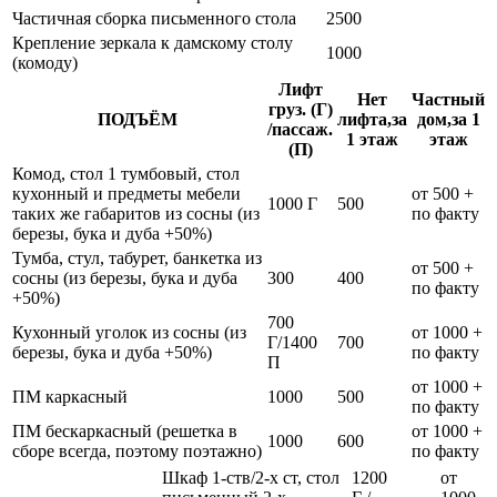
Частичная сборка письменного стола
2500
Крепление зеркала к дамскому столу
1000
(комоду)
Лифт
Нет
Частный
груз. (Г)
ПОДЪЁМ
лифта,за
дом,за 1
/пассаж.
1 этаж
этаж
(П)
Комод, стол 1 тумбовый, стол
кухонный и предметы мебели
от 500 +
1000 Г
500
таких же габаритов из сосны (из
по факту
березы, бука и дуба +50%)
Тумба, стул, табурет, банкетка из
от 500 +
сосны (из березы, бука и дуба
300
400
по факту
+50%)
700
Кухонный уголок из сосны (из
от 1000 +
Г/1400
700
березы, бука и дуба +50%)
по факту
П
от 1000 +
ПМ каркасный
1000
500
по факту
ПМ бескаркасный (решетка в
от 1000 +
1000
600
сборе всегда, поэтому поэтажно)
по факту
Шкаф 1-ств/2-х ст, стол
1200
от