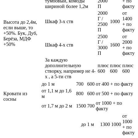
тумбовый, комоды
2000
+ по
шириной более 1,2м
П
факту
2000
от
Г /
1400
Шкаф 3-х ств
1000
Высота до 2,4м,
2500
+ по
если выше, то
П
факту
+50%. Бук, Дуб,
2500
от
Берёза, МДФ
Г /
2000
+50%
Шкаф 4-х ств
1600
3000
+ по
П
факту
За каждую
дополнительную
плюс
плюс
плюс
створку, например не 4-
600
600
600
х , а 5-ти ств
до 1 м
700
600
от 400 + по факту
от 1,1 м до 1,6
Кровати из
800
600
от 500 + по факту
м
сосны
от 1000 + по
от 1,7 м до 2 м
1500
700
факту
от
1000
до 1 м
1300
1000
+ по
факту