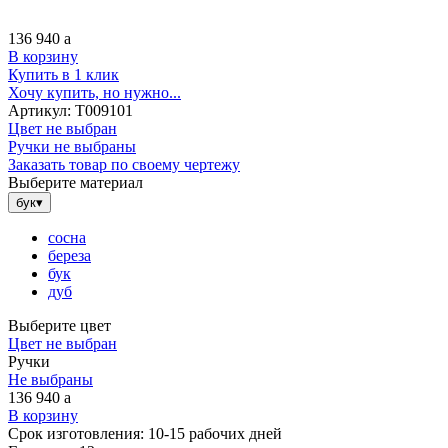
136 940
a
В корзину
Купить в 1 клик
Хочу купить, но нужно...
Артикул:
Т009101
Цвет не выбран
Ручки не выбраны
Заказать товар по своему чертежу
Выберите материал
бук
▾
сосна
береза
бук
дуб
Выберите цвет
Цвет не выбран
Ручки
Не выбраны
136 940
a
В корзину
Срок изготовления:
10-15 рабочих дней