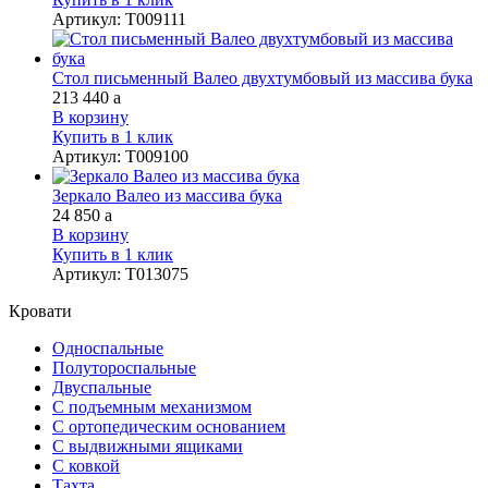
Артикул
:
Т009111
Стол письменный Валео двухтумбовый из массива бука
213 440
a
В корзину
Купить в 1 клик
Артикул
:
Т009100
Зеркало Валео из массива бука
24 850
a
В корзину
Купить в 1 клик
Артикул
:
Т013075
Кровати
Односпальные
Полутороспальные
Двуспальные
С подъемным механизмом
С ортопедическим основанием
С выдвижными ящиками
С ковкой
Тахта