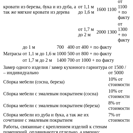
от
кровати из березы, бука и из дуба, а
от 1,1 м
1100
1600
1100
так же мягкие кровати из дерева
до 1,6 м
+ по
факту
от
от 1,7 м
1300
2000
1300
до 2 м
+ по
факту
до 1 м
700
400
от 400 + по факту
Матрасы
от 1,1 м до 1,6 м
1000
500
от 800 + по факту
от 1,7 м до 2 м
1400
700
от 1000 + по факту
Замер одного изделия / замер кухонного гарнитура
от 1500 /
– индивидуально
от 5000
10% от
Сборка мебели (сосна, береза)
стоимости
10% от
Сборка мебели с эмалевым покрытием (сосна)
стоимости
8% от
Сборка мебели с эмалевым покрытием (береза)
стоимости
Сборка мебели из дуба и бука, а так же их
7% от
сочетание с эмалевым покрытием
стоимости
Работы, связанные с креплением изделий к стенам
помещений, оплачиваются отдельно, а именно: