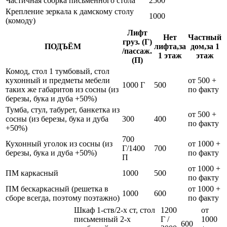
Частичная сборка письменного стола
2500
Крепление зеркала к дамскому столу
1000
(комоду)
Лифт
Нет
Частный
груз. (Г)
ПОДЪЁМ
лифта,за
дом,за 1
/пассаж.
1 этаж
этаж
(П)
Комод, стол 1 тумбовый, стол
кухонный и предметы мебели
от 500 +
1000 Г
500
таких же габаритов из сосны (из
по факту
березы, бука и дуба +50%)
Тумба, стул, табурет, банкетка из
от 500 +
сосны (из березы, бука и дуба
300
400
по факту
+50%)
700
Кухонный уголок из сосны (из
от 1000 +
Г/1400
700
березы, бука и дуба +50%)
по факту
П
от 1000 +
ПМ каркасный
1000
500
по факту
ПМ бескаркасный (решетка в
от 1000 +
1000
600
сборе всегда, поэтому поэтажно)
по факту
Шкаф 1-ств/2-х ст, стол
1200
от
письменный 2-х
Г /
1000
600