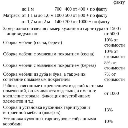
факту
до 1 м
700
400
от 400 + по факту
Матрасы
от 1,1 м до 1,6 м
1000
500
от 800 + по факту
от 1,7 м до 2 м
1400
700
от 1000 + по факту
Замер одного изделия / замер кухонного гарнитура
от 1500 /
– индивидуально
от 5000
10% от
Сборка мебели (сосна, береза)
стоимости
10% от
Сборка мебели с эмалевым покрытием (сосна)
стоимости
8% от
Сборка мебели с эмалевым покрытием (береза)
стоимости
Сборка мебели из дуба и бука, а так же их
7% от
сочетание с эмалевым покрытием
стоимости
Работы, связанные с креплением изделий к стенам
помещений, оплачиваются отдельно, а именно:
от 1000
крепление зеркала, фиксация неустойчивых
элементов и т.д.
Сборка и установка кухонных гарнитуров и
13%
встроенной мебели (шкафов)
Установка кухонных гарнитуров с собранными
10%
коробами