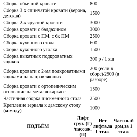
Сборка обычной кровати
800
Сборка 3-х спинчатой кровати (верона,
1500
детская)
Сборка 2-х ярусной кровати
3000
Сборка кровати с балдахином
3000
Сборка кровати с ПМ, с бк ПМ
2500
Сборка кухонного стола
600
Сборка кухонного уголка
1500
Сборка выкатных подкроватных
300 р / 1 ящ
ящиков
200 (если в
Сборка кровати с 2-мя подкроватными
сборе)/2500 (в
ящиками на направляющих
разборе)
Сборка кровати с ортопедическим
1500
основание на металлокаркасе
Частичная сборка письменного стола
2500
Крепление зеркала к дамскому столу
1000
(комоду)
Лифт
Нет
Частный
груз. (Г)
ПОДЪЁМ
лифта,за
дом,за 1
/пассаж.
1 этаж
этаж
(П)