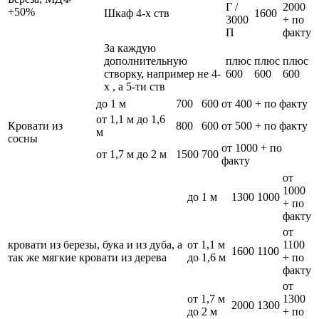
Г /
2000
+50%
Шкаф 4-х ств
1600
3000
+ по
П
факту
За каждую
дополнительную
плюс
плюс
плюс
створку, например не 4-
600
600
600
х , а 5-ти ств
до 1 м
700
600
от 400 + по факту
от 1,1 м до 1,6
Кровати из
800
600
от 500 + по факту
м
сосны
от 1000 + по
от 1,7 м до 2 м
1500
700
факту
от
1000
до 1 м
1300
1000
+ по
факту
от
кровати из березы, бука и из дуба, а
от 1,1 м
1100
1600
1100
так же мягкие кровати из дерева
до 1,6 м
+ по
факту
от
от 1,7 м
1300
2000
1300
до 2 м
+ по