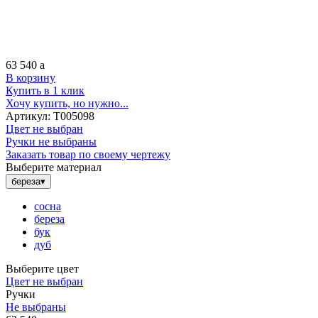
63 540
a
В корзину
Купить в 1 клик
Хочу купить, но нужно...
Артикул:
Т005098
Цвет не выбран
Ручки не выбраны
Заказать товар по своему чертежу
Выберите материал
береза
▾
сосна
береза
бук
дуб
Выберите цвет
Цвет не выбран
Ручки
Не выбраны