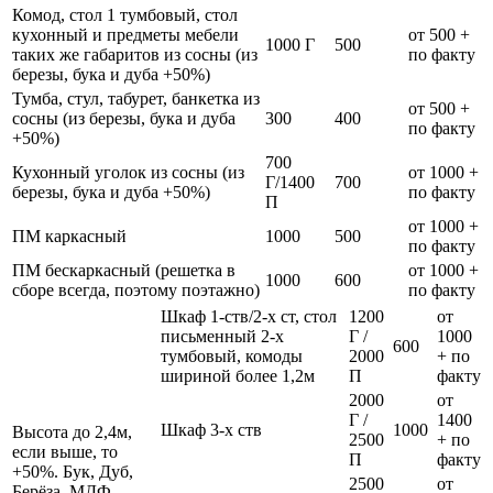
Комод, стол 1 тумбовый, стол
кухонный и предметы мебели
от 500 +
1000 Г
500
таких же габаритов из сосны (из
по факту
березы, бука и дуба +50%)
Тумба, стул, табурет, банкетка из
от 500 +
сосны (из березы, бука и дуба
300
400
по факту
+50%)
700
Кухонный уголок из сосны (из
от 1000 +
Г/1400
700
березы, бука и дуба +50%)
по факту
П
от 1000 +
ПМ каркасный
1000
500
по факту
ПМ бескаркасный (решетка в
от 1000 +
1000
600
сборе всегда, поэтому поэтажно)
по факту
Шкаф 1-ств/2-х ст, стол
1200
от
письменный 2-х
Г /
1000
600
тумбовый, комоды
2000
+ по
шириной более 1,2м
П
факту
2000
от
Г /
1400
Шкаф 3-х ств
1000
Высота до 2,4м,
2500
+ по
если выше, то
П
факту
+50%. Бук, Дуб,
2500
от
Берёза, МДФ