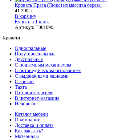
Кровать Прага (Люкс) из массива березы
41 290
a
В корзину
Купить в 1 клик
Артикул
:
Т001090
Кровати
Односпальные
Полутороспальные
Двуспальные
С подъемным механизмом
С ортопедическим основанием
С выдвижными ящиками
С ковкой
Тахта
От производителя
В интернет-магазине
Недорогие
Каталог мебели
О компании
Доставка и оплата
Как заказать?
Материалы