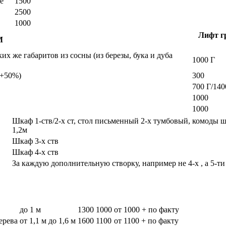
е
1500
2500
1000
Лифт гр
М
х же габаритов из сосны (из березы, бука и дуба
1000 Г
а +50%)
300
700 Г/140
1000
1000
Шкаф 1-ств/2-х ст, стол письменный 2-х тумбовый, комоды 
1,2м
Шкаф 3-х ств
Шкаф 4-х ств
За каждую дополнительную створку, например не 4-х , а 5-ти
до 1 м
1300
1000
от 1000 + по факту
дерева
от 1,1 м до 1,6 м
1600
1100
от 1100 + по факту