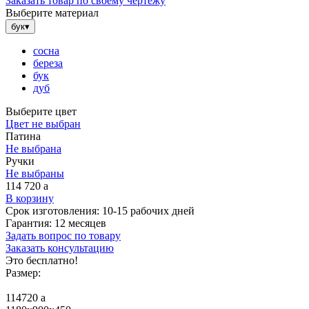
Заказать товар по своему чертежу
Выберите материал
бук
▾
сосна
береза
бук
дуб
Выберите цвет
Цвет не выбран
Патина
Не выбрана
Ручки
Не выбраны
114 720
a
В корзину
Срок изготовления:
10-15 рабочих дней
Гарантия:
12 месяцев
Задать вопрос по товару
Заказать консультацию
Это бесплатно!
Размер:
114720
a