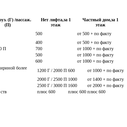
уз. (Г) /пассаж.
Нет лифта,за 1
Частный дом,за 1
(П)
этаж
этаж
500
от 500 + по факту
400
от 500 + по факту
0 П
700
от 1000 + по факту
500
от 1000 + по факту
600
от 1000 + по факту
шириной более
1200 Г / 2000 П
600
от 1000 + по факту
2000 Г / 2500 П
1000
от 1400 + по факту
2500 Г / 3000 П
1600
от 2000 + по факту
 ств
плюс 600
плюс 600
плюс 600