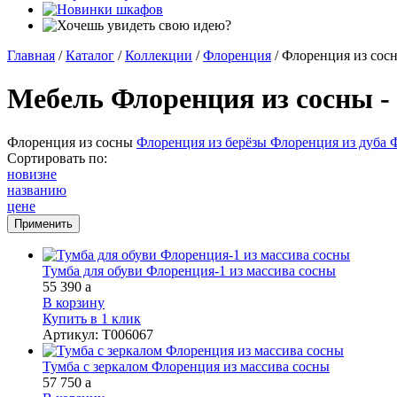
Главная
/
Каталог
/
Коллекции
/
Флоренция
/
Флоренция из сос
Мебель Флоренция из сосны -
Флоренция из сосны
Флоренция из берёзы
Флоренция из дуба
Ф
Сортировать по:
новизне
названию
цене
Тумба для обуви Флоренция-1 из массива сосны
55 390
a
В корзину
Купить в 1 клик
Артикул
:
Т006067
Тумба с зеркалом Флоренция из массива сосны
57 750
a