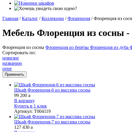
Главная
/
Каталог
/
Коллекции
/
Флоренция
/
Флоренция из сос
Мебель Флоренция из сосны -
Флоренция из сосны
Флоренция из берёзы
Флоренция из дуба
Ф
Сортировать по:
новизне
названию
цене
Шкаф Флоренция-6 из массива сосны
99 200
a
В корзину
Купить в 1 клик
Артикул
:
Т004119
Шкаф Флоренция-7 из массива сосны
127 430
a