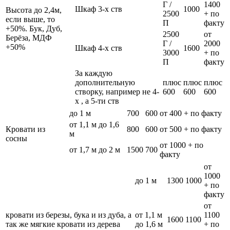
Г /
1400
Шкаф 3-х ств
1000
Высота до 2,4м,
2500
+ по
если выше, то
П
факту
+50%. Бук, Дуб,
2500
от
Берёза, МДФ
Г /
2000
+50%
Шкаф 4-х ств
1600
3000
+ по
П
факту
За каждую
дополнительную
плюс
плюс
плюс
створку, например не 4-
600
600
600
х , а 5-ти ств
до 1 м
700
600
от 400 + по факту
от 1,1 м до 1,6
Кровати из
800
600
от 500 + по факту
м
сосны
от 1000 + по
от 1,7 м до 2 м
1500
700
факту
от
1000
до 1 м
1300
1000
+ по
факту
от
кровати из березы, бука и из дуба, а
от 1,1 м
1100
1600
1100
так же мягкие кровати из дерева
до 1,6 м
+ по