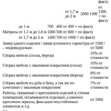
факту
от
от 1,7 м
1300
2000
1300
до 2 м
+ по
факту
до 1 м
700
400
от 400 + по факту
Матрасы
от 1,1 м до 1,6 м
1000
500
от 800 + по факту
от 1,7 м до 2 м
1400
700
от 1000 + по факту
Замер одного изделия / замер кухонного гарнитура
от 1500 /
– индивидуально
от 5000
10% от
Сборка мебели (сосна, береза)
стоимости
10% от
Сборка мебели с эмалевым покрытием (сосна)
стоимости
8% от
Сборка мебели с эмалевым покрытием (береза)
стоимости
Сборка мебели из дуба и бука, а так же их
7% от
сочетание с эмалевым покрытием
стоимости
Работы, связанные с креплением изделий к стенам
помещений, оплачиваются отдельно, а именно:
от 1000
крепление зеркала, фиксация неустойчивых
элементов и т.д.