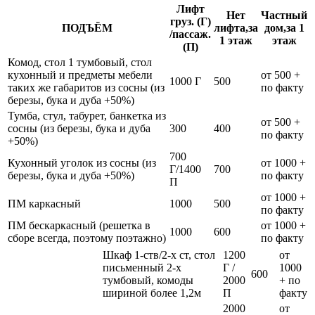
Лифт
Нет
Частный
груз. (Г)
ПОДЪЁМ
лифта,за
дом,за 1
/пассаж.
1 этаж
этаж
(П)
Комод, стол 1 тумбовый, стол
кухонный и предметы мебели
от 500 +
1000 Г
500
таких же габаритов из сосны (из
по факту
березы, бука и дуба +50%)
Тумба, стул, табурет, банкетка из
от 500 +
сосны (из березы, бука и дуба
300
400
по факту
+50%)
700
Кухонный уголок из сосны (из
от 1000 +
Г/1400
700
березы, бука и дуба +50%)
по факту
П
от 1000 +
ПМ каркасный
1000
500
по факту
ПМ бескаркасный (решетка в
от 1000 +
1000
600
сборе всегда, поэтому поэтажно)
по факту
Шкаф 1-ств/2-х ст, стол
1200
от
письменный 2-х
Г /
1000
600
тумбовый, комоды
2000
+ по
шириной более 1,2м
П
факту
2000
от