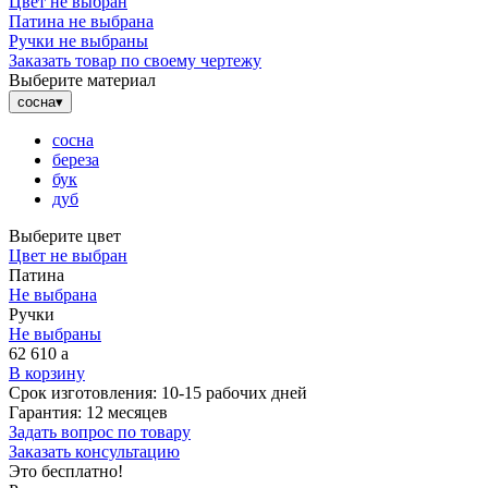
Цвет не выбран
Патина не выбрана
Ручки не выбраны
Заказать товар по своему чертежу
Выберите материал
сосна
▾
сосна
береза
бук
дуб
Выберите цвет
Цвет не выбран
Патина
Не выбрана
Ручки
Не выбраны
62 610
a
В корзину
Срок изготовления:
10-15 рабочих дней
Гарантия:
12 месяцев
Задать вопрос по товару
Заказать консультацию
Это бесплатно!