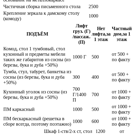
Частичная сборка письменного стола
2500
Крепление зеркала к дамскому столу
1000
(комоду)
Лифт
Нет
Частный
груз. (Г)
ПОДЪЁМ
лифта,за
дом,за 1
/пассаж.
1 этаж
этаж
(П)
Комод, стол 1 тумбовый, стол
кухонный и предметы мебели
от 500 +
1000 Г
500
таких же габаритов из сосны (из
по факту
березы, бука и дуба +50%)
Тумба, стул, табурет, банкетка из
от 500 +
сосны (из березы, бука и дуба
300
400
по факту
+50%)
700
Кухонный уголок из сосны (из
от 1000 +
Г/1400
700
березы, бука и дуба +50%)
по факту
П
от 1000 +
ПМ каркасный
1000
500
по факту
ПМ бескаркасный (решетка в
от 1000 +
1000
600
сборе всегда, поэтому поэтажно)
по факту
Шкаф 1-ств/2-х ст, стол
1200
от