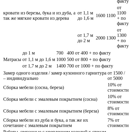
факту
от
кровати из березы, бука и из дуба, а
от 1,1 м
1100
1600
1100
так же мягкие кровати из дерева
до 1,6 м
+ по
факту
от
от 1,7 м
1300
2000
1300
до 2 м
+ по
факту
до 1 м
700
400
от 400 + по факту
Матрасы
от 1,1 м до 1,6 м
1000
500
от 800 + по факту
от 1,7 м до 2 м
1400
700
от 1000 + по факту
Замер одного изделия / замер кухонного гарнитура
от 1500 /
– индивидуально
от 5000
10% от
Сборка мебели (сосна, береза)
стоимости
10% от
Сборка мебели с эмалевым покрытием (сосна)
стоимости
8% от
Сборка мебели с эмалевым покрытием (береза)
стоимости
Сборка мебели из дуба и бука, а так же их
7% от
сочетание с эмалевым покрытием
стоимости
Работы, связанные с креплением изделий к стенам