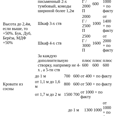
письменный 2-х
Г /
1000
600
тумбовый, комоды
2000
+ по
шириной более 1,2м
П
факту
2000
от
Г /
1400
Шкаф 3-х ств
1000
Высота до 2,4м,
2500
+ по
если выше, то
П
факту
+50%. Бук, Дуб,
2500
от
Берёза, МДФ
Г /
2000
+50%
Шкаф 4-х ств
1600
3000
+ по
П
факту
За каждую
дополнительную
плюс
плюс
плюс
створку, например не 4-
600
600
600
х , а 5-ти ств
до 1 м
700
600
от 400 + по факту
от 1,1 м до 1,6
Кровати из
800
600
от 500 + по факту
м
сосны
от 1000 + по
от 1,7 м до 2 м
1500
700
факту
от
1000
до 1 м
1300
1000
+ по