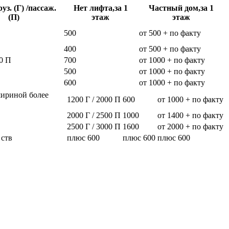
уз. (Г) /пассаж.
Нет лифта,за 1
Частный дом,за 1
(П)
этаж
этаж
500
от 500 + по факту
400
от 500 + по факту
0 П
700
от 1000 + по факту
500
от 1000 + по факту
600
от 1000 + по факту
шириной более
1200 Г / 2000 П
600
от 1000 + по факту
2000 Г / 2500 П
1000
от 1400 + по факту
2500 Г / 3000 П
1600
от 2000 + по факту
 ств
плюс 600
плюс 600
плюс 600