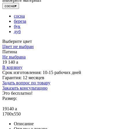
Выберите материал
сосна
▾
сосна
береза
бук
дуб
Выберите цвет
Цвет не выбран
Патина
Не выбрана
19 140
a
В корзину
Срок изготовления:
10-15 рабочих дней
Гарантия:
12 месяцев
Задать вопрос по товару
Заказать консультацию
Это бесплатно!
Размер:
19140
a
1700x550
Описание
Отзывы о товаре