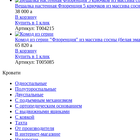
Вешалка настенная Флоренция 5 крючков из массива сос
38 000
a
В корзину
Купить в 1 клик
Артикул
:
Т004215
Комод из серии "Флоренция" из массива сосны (белая эма
65 820
a
В корзину
Купить в 1 клик
Артикул
:
Т005085
Кровати
Односпальные
Полутороспальные
Двуспальные
С подъемным механизмом
С ортопедическим основанием
С выдвижными ящиками
С ковкой
Тахта
От производителя
В интернет-магазине
Недорогие