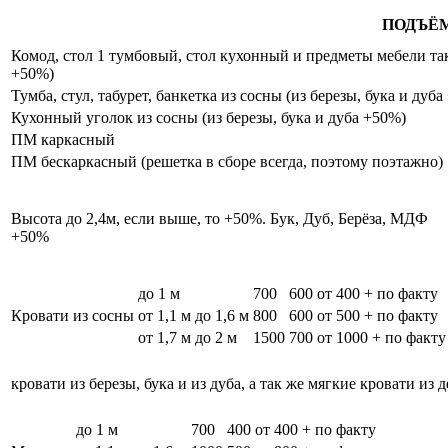
ПОДЪЁ
Комод, стол 1 тумбовый, стол кухонный и предметы мебели таки
+50%)
Тумба, стул, табурет, банкетка из сосны (из березы, бука и дуб
Кухонный уголок из сосны (из березы, бука и дуба +50%)
ПМ каркасный
ПМ бескаркасный (решетка в сборе всегда, поэтому поэтажно)
Высота до 2,4м, если выше, то +50%. Бук, Дуб, Берёза, МДФ
+50%
до 1 м
700
600
от 400 + по факту
Кровати из сосны
от 1,1 м до 1,6 м
800
600
от 500 + по факту
от 1,7 м до 2 м
1500
700
от 1000 + по факту
кровати из березы, бука и из дуба, а так же мягкие кровати из 
до 1 м
700
400
от 400 + по факту