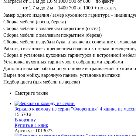
Матрасы
от 1,1 м до 1,6 м
1000
500
от 800 + по факту
от 1,7 м до 2 м
1400
700
от 1000 + по факту
Замер одного изделия / замер кухонного гарнитура – индивиду
Сборка мебели (сосна, береза)
Сборка мебели с эмалевым покрытием (сосна)
Сборка мебели с эмалевым покрытием (береза)
Сборка мебели из дуба и бука, а так же их сочетание с эмале
Работы, связанные с креплением изделий к стенам помещений, 
Сборка и установка кухонных гарнитуров и встроенной мебел
Установка кухонных гарнитуров с собранными коробами
Дополнительные работы по установке встраиваемой техники о
Вырез под мойку, варочную панель, установка вытяжки
Подбор цвета (для мебели из дерева)
Смотрите также
Зеркало к комоду из серии "Флоренция" 4 ящика из масси
15 570
a
В корзину
Купить в 1 клик
Артикул
:
Т013073