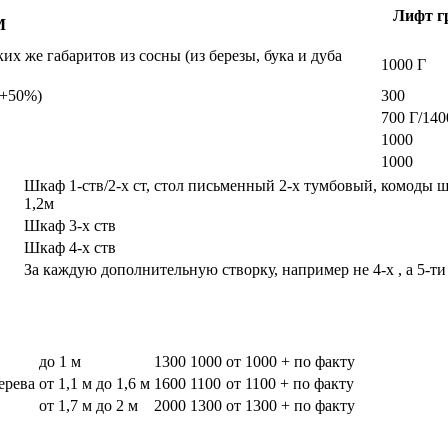
Лифт гр
М
х же габаритов из сосны (из березы, бука и дуба
1000 Г
а +50%)
300
700 Г/140
1000
1000
Шкаф 1-ств/2-х ст, стол письменный 2-х тумбовый, комоды 
1,2м
Шкаф 3-х ств
Шкаф 4-х ств
За каждую дополнительную створку, например не 4-х , а 5-ти
до 1 м
1300
1000
от 1000 + по факту
дерева
от 1,1 м до 1,6 м
1600
1100
от 1100 + по факту
от 1,7 м до 2 м
2000
1300
от 1300 + по факту