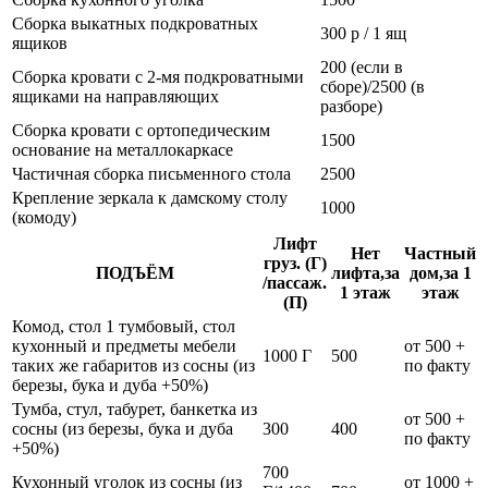
Сборка выкатных подкроватных
300 р / 1 ящ
ящиков
200 (если в
Сборка кровати с 2-мя подкроватными
сборе)/2500 (в
ящиками на направляющих
разборе)
Сборка кровати с ортопедическим
1500
основание на металлокаркасе
Частичная сборка письменного стола
2500
Крепление зеркала к дамскому столу
1000
(комоду)
Лифт
Нет
Частный
груз. (Г)
ПОДЪЁМ
лифта,за
дом,за 1
/пассаж.
1 этаж
этаж
(П)
Комод, стол 1 тумбовый, стол
кухонный и предметы мебели
от 500 +
1000 Г
500
таких же габаритов из сосны (из
по факту
березы, бука и дуба +50%)
Тумба, стул, табурет, банкетка из
от 500 +
сосны (из березы, бука и дуба
300
400
по факту
+50%)
700
Кухонный уголок из сосны (из
от 1000 +