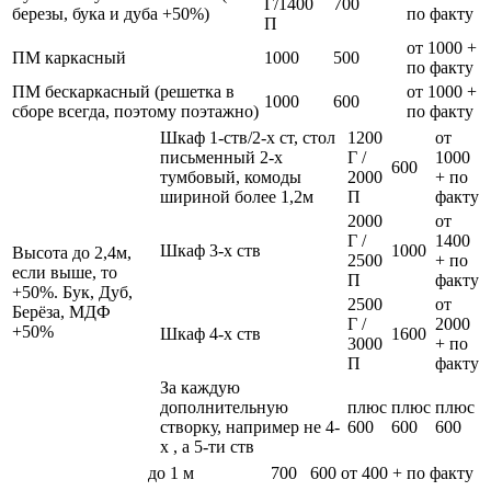
Г/1400
700
березы, бука и дуба +50%)
по факту
П
от 1000 +
ПМ каркасный
1000
500
по факту
ПМ бескаркасный (решетка в
от 1000 +
1000
600
сборе всегда, поэтому поэтажно)
по факту
Шкаф 1-ств/2-х ст, стол
1200
от
письменный 2-х
Г /
1000
600
тумбовый, комоды
2000
+ по
шириной более 1,2м
П
факту
2000
от
Г /
1400
Шкаф 3-х ств
1000
Высота до 2,4м,
2500
+ по
если выше, то
П
факту
+50%. Бук, Дуб,
2500
от
Берёза, МДФ
Г /
2000
+50%
Шкаф 4-х ств
1600
3000
+ по
П
факту
За каждую
дополнительную
плюс
плюс
плюс
створку, например не 4-
600
600
600
х , а 5-ти ств
до 1 м
700
600
от 400 + по факту