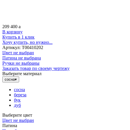
209 400
a
В корзину
Купить в 1 клик
Хочу купить, но нужно...
Артикул:
Т00410202
Цвет не выбран
Патина не выбрана
Ручки не выбраны
Заказать товар по своему чертежу
Выберите материал
сосна
▾
сосна
береза
бук
дуб
Выберите цвет
Цвет не выбран
Патина