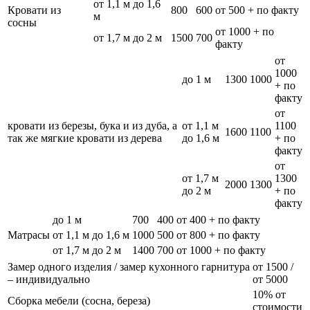
от 1,1 м до 1,6
Кровати из
800
600
от 500 + по факту
м
сосны
от 1000 + по
от 1,7 м до 2 м
1500
700
факту
от
1000
до 1 м
1300
1000
+ по
факту
от
кровати из березы, бука и из дуба, а
от 1,1 м
1100
1600
1100
так же мягкие кровати из дерева
до 1,6 м
+ по
факту
от
от 1,7 м
1300
2000
1300
до 2 м
+ по
факту
до 1 м
700
400
от 400 + по факту
Матрасы
от 1,1 м до 1,6 м
1000
500
от 800 + по факту
от 1,7 м до 2 м
1400
700
от 1000 + по факту
Замер одного изделия / замер кухонного гарнитура
от 1500 /
– индивидуально
от 5000
10% от
Сборка мебели (сосна, береза)
стоимости