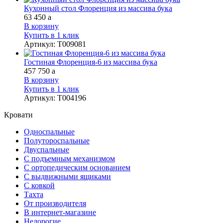
Кухонный стол Флоренция из массива бука
63 450
a
В корзину
Купить в 1 клик
Артикул
:
Т009081
Гостиная Флоренция-6 из массива бука
457 750
a
В корзину
Купить в 1 клик
Артикул
:
Т004196
Кровати
Односпальные
Полутороспальные
Двуспальные
С подъемным механизмом
С ортопедическим основанием
С выдвижными ящиками
С ковкой
Тахта
От производителя
В интернет-магазине
Недорогие