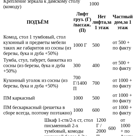
Крепление зеркала к дамскому столу
1000
(комоду)
Лифт
Нет
Частный
груз. (Г)
ПОДЪЁМ
лифта,за
дом,за 1
/пассаж.
1 этаж
этаж
(П)
Комод, стол 1 тумбовый, стол
кухонный и предметы мебели
от 500 +
1000 Г
500
таких же габаритов из сосны (из
по факту
березы, бука и дуба +50%)
Тумба, стул, табурет, банкетка из
от 500 +
сосны (из березы, бука и дуба
300
400
по факту
+50%)
700
Кухонный уголок из сосны (из
от 1000 +
Г/1400
700
березы, бука и дуба +50%)
по факту
П
от 1000 +
ПМ каркасный
1000
500
по факту
ПМ бескаркасный (решетка в
от 1000 +
1000
600
сборе всегда, поэтому поэтажно)
по факту
Шкаф 1-ств/2-х ст, стол
1200
от
письменный 2-х
Г /
1000
600
тумбовый, комоды
2000
+ по