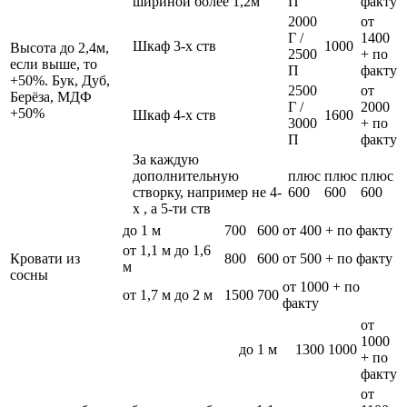
шириной более 1,2м
П
факту
2000
от
Г /
1400
Шкаф 3-х ств
1000
Высота до 2,4м,
2500
+ по
если выше, то
П
факту
+50%. Бук, Дуб,
2500
от
Берёза, МДФ
Г /
2000
+50%
Шкаф 4-х ств
1600
3000
+ по
П
факту
За каждую
дополнительную
плюс
плюс
плюс
створку, например не 4-
600
600
600
х , а 5-ти ств
до 1 м
700
600
от 400 + по факту
от 1,1 м до 1,6
Кровати из
800
600
от 500 + по факту
м
сосны
от 1000 + по
от 1,7 м до 2 м
1500
700
факту
от
1000
до 1 м
1300
1000
+ по
факту
от