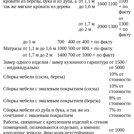
кровати из березы, бука и из дуба, а
от 1,1 м
1100
1600
1100
так же мягкие кровати из дерева
до 1,6 м
+ по
факту
от
от 1,7 м
1300
2000
1300
до 2 м
+ по
факту
до 1 м
700
400
от 400 + по факту
Матрасы
от 1,1 м до 1,6 м
1000
500
от 800 + по факту
от 1,7 м до 2 м
1400
700
от 1000 + по факту
Замер одного изделия / замер кухонного гарнитура
от 1500 /
– индивидуально
от 5000
10% от
Сборка мебели (сосна, береза)
стоимости
10% от
Сборка мебели с эмалевым покрытием (сосна)
стоимости
8% от
Сборка мебели с эмалевым покрытием (береза)
стоимости
Сборка мебели из дуба и бука, а так же их
7% от
сочетание с эмалевым покрытием
стоимости
Работы, связанные с креплением изделий к стенам
помещений, оплачиваются отдельно, а именно:
от 1000
крепление зеркала, фиксация неустойчивых