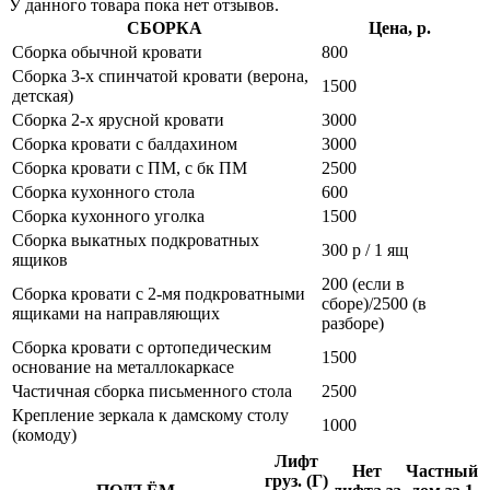
У данного товара пока нет отзывов.
СБОРКА
Цена, р.
Сборка обычной кровати
800
Сборка 3-х спинчатой кровати (верона,
1500
детская)
Сборка 2-х ярусной кровати
3000
Сборка кровати с балдахином
3000
Сборка кровати с ПМ, с бк ПМ
2500
Сборка кухонного стола
600
Сборка кухонного уголка
1500
Сборка выкатных подкроватных
300 р / 1 ящ
ящиков
200 (если в
Сборка кровати с 2-мя подкроватными
сборе)/2500 (в
ящиками на направляющих
разборе)
Сборка кровати с ортопедическим
1500
основание на металлокаркасе
Частичная сборка письменного стола
2500
Крепление зеркала к дамскому столу
1000
(комоду)
Лифт
Нет
Частный
груз. (Г)