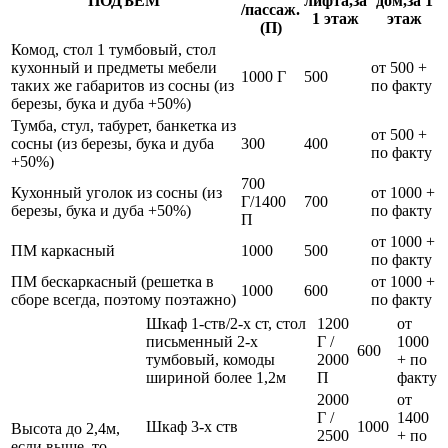
ПОДЪЁМ
лифта,за
дом,за 1
/пассаж.
1 этаж
этаж
(П)
Комод, стол 1 тумбовый, стол
кухонный и предметы мебели
от 500 +
1000 Г
500
таких же габаритов из сосны (из
по факту
березы, бука и дуба +50%)
Тумба, стул, табурет, банкетка из
от 500 +
сосны (из березы, бука и дуба
300
400
по факту
+50%)
700
Кухонный уголок из сосны (из
от 1000 +
Г/1400
700
березы, бука и дуба +50%)
по факту
П
от 1000 +
ПМ каркасный
1000
500
по факту
ПМ бескаркасный (решетка в
от 1000 +
1000
600
сборе всегда, поэтому поэтажно)
по факту
Шкаф 1-ств/2-х ст, стол
1200
от
письменный 2-х
Г /
1000
600
тумбовый, комоды
2000
+ по
шириной более 1,2м
П
факту
2000
от
Г /
1400
Шкаф 3-х ств
1000
Высота до 2,4м,
2500
+ по
если выше, то