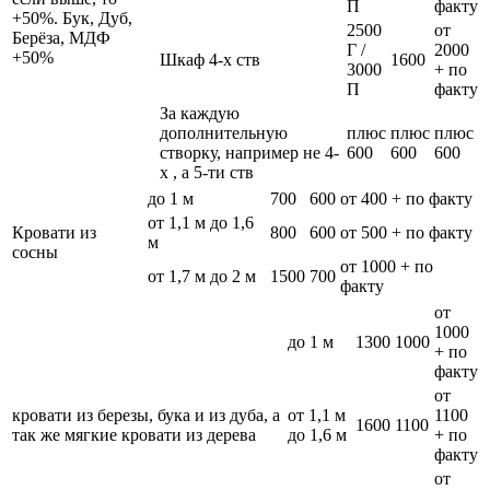
П
факту
+50%. Бук, Дуб,
2500
от
Берёза, МДФ
Г /
2000
+50%
Шкаф 4-х ств
1600
3000
+ по
П
факту
За каждую
дополнительную
плюс
плюс
плюс
створку, например не 4-
600
600
600
х , а 5-ти ств
до 1 м
700
600
от 400 + по факту
от 1,1 м до 1,6
Кровати из
800
600
от 500 + по факту
м
сосны
от 1000 + по
от 1,7 м до 2 м
1500
700
факту
от
1000
до 1 м
1300
1000
+ по
факту
от
кровати из березы, бука и из дуба, а
от 1,1 м
1100
1600
1100
так же мягкие кровати из дерева
до 1,6 м
+ по
факту
от