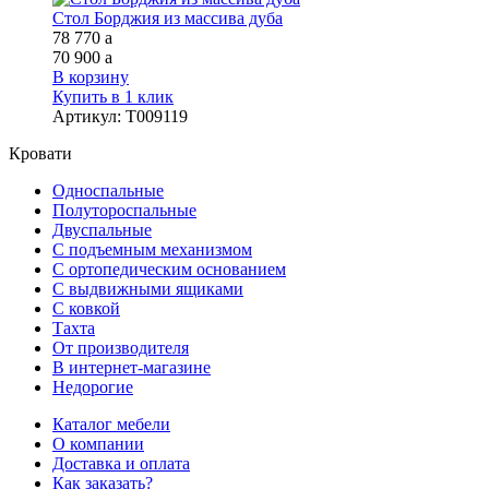
Стол Борджия из массива дуба
78 770
a
70 900
a
В корзину
Купить в 1 клик
Артикул
:
Т009119
Кровати
Односпальные
Полутороспальные
Двуспальные
С подъемным механизмом
С ортопедическим основанием
С выдвижными ящиками
С ковкой
Тахта
От производителя
В интернет-магазине
Недорогие
Каталог мебели
О компании
Доставка и оплата
Как заказать?