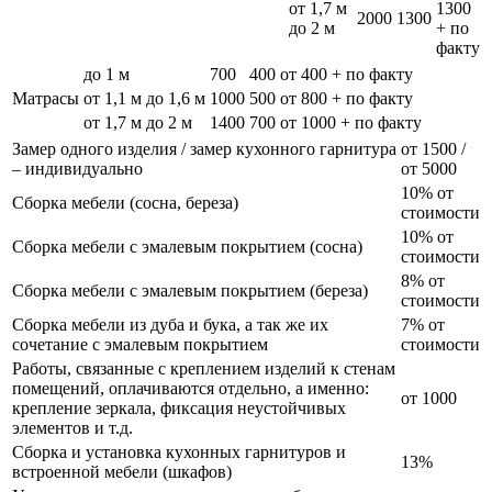
от 1,7 м
1300
2000
1300
до 2 м
+ по
факту
до 1 м
700
400
от 400 + по факту
Матрасы
от 1,1 м до 1,6 м
1000
500
от 800 + по факту
от 1,7 м до 2 м
1400
700
от 1000 + по факту
Замер одного изделия / замер кухонного гарнитура
от 1500 /
– индивидуально
от 5000
10% от
Сборка мебели (сосна, береза)
стоимости
10% от
Сборка мебели с эмалевым покрытием (сосна)
стоимости
8% от
Сборка мебели с эмалевым покрытием (береза)
стоимости
Сборка мебели из дуба и бука, а так же их
7% от
сочетание с эмалевым покрытием
стоимости
Работы, связанные с креплением изделий к стенам
помещений, оплачиваются отдельно, а именно:
от 1000
крепление зеркала, фиксация неустойчивых
элементов и т.д.
Сборка и установка кухонных гарнитуров и
13%
встроенной мебели (шкафов)