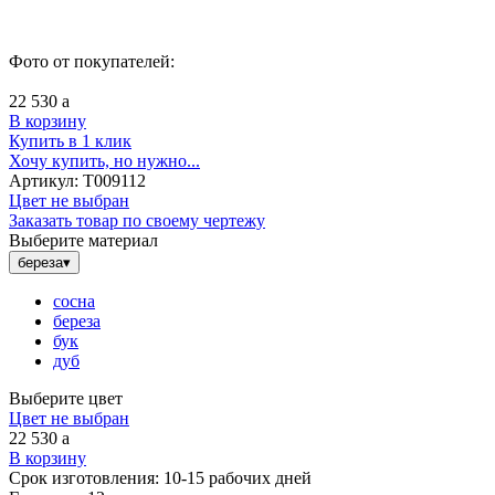
Фото от покупателей:
22 530
a
В корзину
Купить в 1 клик
Хочу купить, но нужно...
Артикул:
Т009112
Цвет не выбран
Заказать товар по своему чертежу
Выберите материал
береза
▾
сосна
береза
бук
дуб
Выберите цвет
Цвет не выбран
22 530
a
В корзину
Срок изготовления:
10-15 рабочих дней