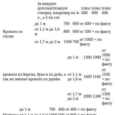
За каждую
дополнительную
плюс
плюс
плюс
створку, например не 4-
600
600
600
х , а 5-ти ств
до 1 м
700
600
от 400 + по факту
от 1,1 м до 1,6
Кровати из
800
600
от 500 + по факту
м
сосны
от 1000 + по
от 1,7 м до 2 м
1500
700
факту
от
1000
до 1 м
1300
1000
+ по
факту
от
кровати из березы, бука и из дуба, а
от 1,1 м
1100
1600
1100
так же мягкие кровати из дерева
до 1,6 м
+ по
факту
от
от 1,7 м
1300
2000
1300
до 2 м
+ по
факту
до 1 м
700
400
от 400 + по факту
Матрасы
от 1,1 м до 1,6 м
1000
500
от 800 + по факту