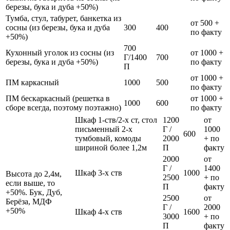
березы, бука и дуба +50%)
Тумба, стул, табурет, банкетка из
от 500 +
сосны (из березы, бука и дуба
300
400
по факту
+50%)
700
Кухонный уголок из сосны (из
от 1000 +
Г/1400
700
березы, бука и дуба +50%)
по факту
П
от 1000 +
ПМ каркасный
1000
500
по факту
ПМ бескаркасный (решетка в
от 1000 +
1000
600
сборе всегда, поэтому поэтажно)
по факту
Шкаф 1-ств/2-х ст, стол
1200
от
письменный 2-х
Г /
1000
600
тумбовый, комоды
2000
+ по
шириной более 1,2м
П
факту
2000
от
Г /
1400
Шкаф 3-х ств
1000
Высота до 2,4м,
2500
+ по
если выше, то
П
факту
+50%. Бук, Дуб,
2500
от
Берёза, МДФ
Г /
2000
+50%
Шкаф 4-х ств
1600
3000
+ по
П
факту