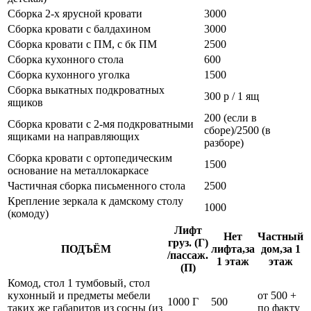
Сборка 2-х ярусной кровати
3000
Сборка кровати с балдахином
3000
Сборка кровати с ПМ, с бк ПМ
2500
Сборка кухонного стола
600
Сборка кухонного уголка
1500
Сборка выкатных подкроватных
300 р / 1 ящ
ящиков
200 (если в
Сборка кровати с 2-мя подкроватными
сборе)/2500 (в
ящиками на направляющих
разборе)
Сборка кровати с ортопедическим
1500
основание на металлокаркасе
Частичная сборка письменного стола
2500
Крепление зеркала к дамскому столу
1000
(комоду)
Лифт
Нет
Частный
груз. (Г)
ПОДЪЁМ
лифта,за
дом,за 1
/пассаж.
1 этаж
этаж
(П)
Комод, стол 1 тумбовый, стол
кухонный и предметы мебели
от 500 +
1000 Г
500
таких же габаритов из сосны (из
по факту