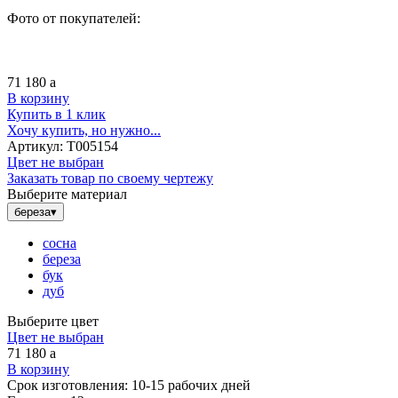
Фото от покупателей:
71 180
a
В корзину
Купить в 1 клик
Хочу купить, но нужно...
Артикул:
Т005154
Цвет не выбран
Заказать товар по своему чертежу
Выберите материал
береза
▾
сосна
береза
бук
дуб
Выберите цвет
Цвет не выбран
71 180
a
В корзину
Срок изготовления:
10-15 рабочих дней