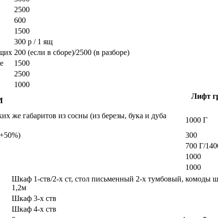
2500
600
1500
300 р / 1 ящ
ющих
200 (если в сборе)/2500 (в разборе)
е
1500
2500
1000
Лифт гр
М
х же габаритов из сосны (из березы, бука и дуба
1000 Г
а +50%)
300
700 Г/140
1000
1000
Шкаф 1-ств/2-х ст, стол письменный 2-х тумбовый, комоды 
1,2м
Шкаф 3-х ств
Шкаф 4-х ств