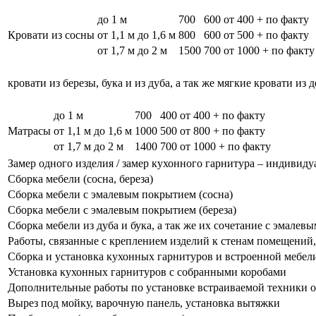
до 1 м
700
600
от 400 + по факту
Кровати из сосны
от 1,1 м до 1,6 м
800
600
от 500 + по факту
от 1,7 м до 2 м
1500
700
от 1000 + по факту
кровати из березы, бука и из дуба, а так же мягкие кровати из 
до 1 м
700
400
от 400 + по факту
Матрасы
от 1,1 м до 1,6 м
1000
500
от 800 + по факту
от 1,7 м до 2 м
1400
700
от 1000 + по факту
Замер одного изделия / замер кухонного гарнитура – индивиду
Сборка мебели (сосна, береза)
Сборка мебели с эмалевым покрытием (сосна)
Сборка мебели с эмалевым покрытием (береза)
Сборка мебели из дуба и бука, а так же их сочетание с эмале
Работы, связанные с креплением изделий к стенам помещений, 
Сборка и установка кухонных гарнитуров и встроенной мебел
Установка кухонных гарнитуров с собранными коробами
Дополнительные работы по установке встраиваемой техники о
Вырез под мойку, варочную панель, установка вытяжки