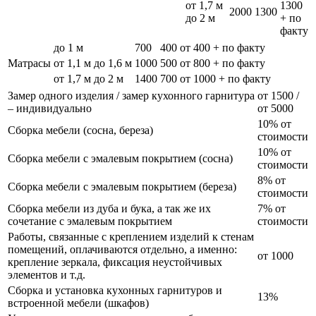
от 1,7 м
1300
2000
1300
до 2 м
+ по
факту
до 1 м
700
400
от 400 + по факту
Матрасы
от 1,1 м до 1,6 м
1000
500
от 800 + по факту
от 1,7 м до 2 м
1400
700
от 1000 + по факту
Замер одного изделия / замер кухонного гарнитура
от 1500 /
– индивидуально
от 5000
10% от
Сборка мебели (сосна, береза)
стоимости
10% от
Сборка мебели с эмалевым покрытием (сосна)
стоимости
8% от
Сборка мебели с эмалевым покрытием (береза)
стоимости
Сборка мебели из дуба и бука, а так же их
7% от
сочетание с эмалевым покрытием
стоимости
Работы, связанные с креплением изделий к стенам
помещений, оплачиваются отдельно, а именно:
от 1000
крепление зеркала, фиксация неустойчивых
элементов и т.д.
Сборка и установка кухонных гарнитуров и
13%
встроенной мебели (шкафов)