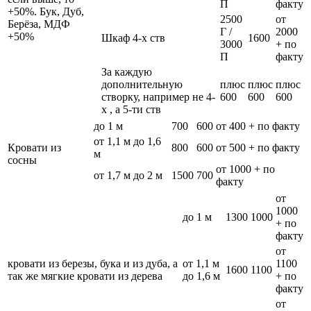
П
факту
+50%. Бук, Дуб,
2500
от
Берёза, МДФ
Г /
2000
+50%
Шкаф 4-х ств
1600
3000
+ по
П
факту
За каждую
дополнительную
плюс
плюс
плюс
створку, например не 4-
600
600
600
х , а 5-ти ств
до 1 м
700
600
от 400 + по факту
от 1,1 м до 1,6
Кровати из
800
600
от 500 + по факту
м
сосны
от 1000 + по
от 1,7 м до 2 м
1500
700
факту
от
1000
до 1 м
1300
1000
+ по
факту
от
кровати из березы, бука и из дуба, а
от 1,1 м
1100
1600
1100
так же мягкие кровати из дерева
до 1,6 м
+ по
факту
от