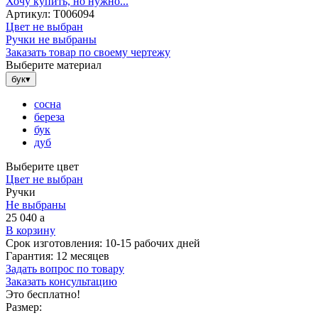
Хочу купить, но нужно...
Артикул:
Т006094
Цвет не выбран
Ручки не выбраны
Заказать товар по своему чертежу
Выберите материал
бук
▾
сосна
береза
бук
дуб
Выберите цвет
Цвет не выбран
Ручки
Не выбраны
25 040
a
В корзину
Срок изготовления:
10-15 рабочих дней
Гарантия:
12 месяцев
Задать вопрос по товару
Заказать консультацию
Это бесплатно!
Размер: