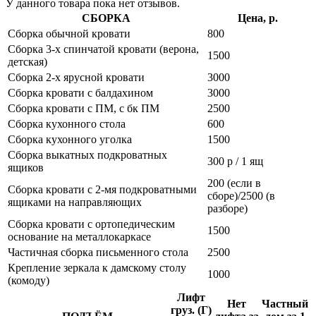
У данного товара пока нет отзывов.
СБОРКА
Цена, р.
Сборка обычной кровати
800
Сборка 3-х спинчатой кровати (верона,
1500
детская)
Сборка 2-х ярусной кровати
3000
Сборка кровати с балдахином
3000
Сборка кровати с ПМ, с бк ПМ
2500
Сборка кухонного стола
600
Сборка кухонного уголка
1500
Сборка выкатных подкроватных
300 р / 1 ящ
ящиков
200 (если в
Сборка кровати с 2-мя подкроватными
сборе)/2500 (в
ящиками на направляющих
разборе)
Сборка кровати с ортопедическим
1500
основание на металлокаркасе
Частичная сборка письменного стола
2500
Крепление зеркала к дамскому столу
1000
(комоду)
Лифт
Нет
Частный
груз. (Г)