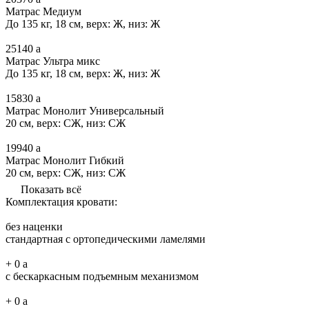
Матрас Медиум
До 135 кг, 18 см, верх: Ж, низ: Ж
25140
a
Матрас Ультра микс
До 135 кг, 18 см, верх: Ж, низ: Ж
15830
a
Матрас Монолит Универсальный
20 см, верх: СЖ, низ: СЖ
19940
a
Матрас Монолит Гибкий
20 см, верх: СЖ, низ: СЖ
Показать всё
Комплектация кровати:
без наценки
стандартная с ортопедическими ламелями
+
0
a
с бескаркасным подъемным механизмом
+
0
a