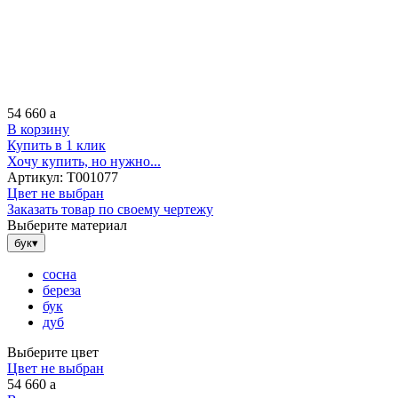
54 660
a
В корзину
Купить в 1 клик
Хочу купить, но нужно...
Артикул:
Т001077
Цвет не выбран
Заказать товар по своему чертежу
Выберите материал
бук
▾
сосна
береза
бук
дуб
Выберите цвет
Цвет не выбран
54 660
a