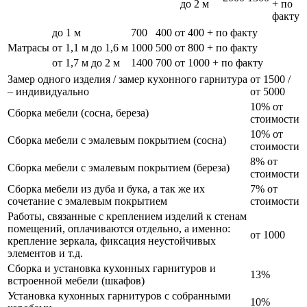
до 2 м
+ по
факту
до 1 м
700
400
от 400 + по факту
Матрасы
от 1,1 м до 1,6 м
1000
500
от 800 + по факту
от 1,7 м до 2 м
1400
700
от 1000 + по факту
Замер одного изделия / замер кухонного гарнитура
от 1500 /
– индивидуально
от 5000
10% от
Сборка мебели (сосна, береза)
стоимости
10% от
Сборка мебели с эмалевым покрытием (сосна)
стоимости
8% от
Сборка мебели с эмалевым покрытием (береза)
стоимости
Сборка мебели из дуба и бука, а так же их
7% от
сочетание с эмалевым покрытием
стоимости
Работы, связанные с креплением изделий к стенам
помещений, оплачиваются отдельно, а именно:
от 1000
крепление зеркала, фиксация неустойчивых
элементов и т.д.
Сборка и установка кухонных гарнитуров и
13%
встроенной мебели (шкафов)
Установка кухонных гарнитуров с собранными
10%