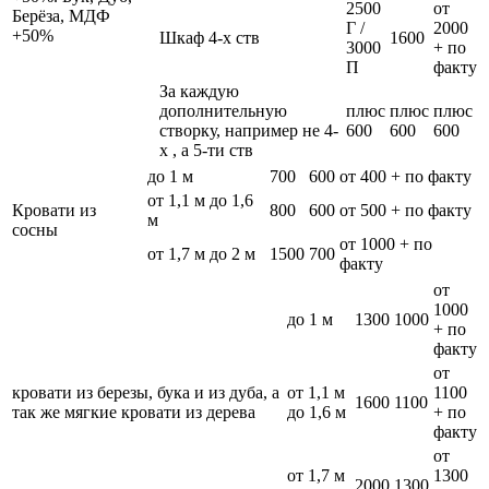
2500
от
Берёза, МДФ
Г /
2000
+50%
Шкаф 4-х ств
1600
3000
+ по
П
факту
За каждую
дополнительную
плюс
плюс
плюс
створку, например не 4-
600
600
600
х , а 5-ти ств
до 1 м
700
600
от 400 + по факту
от 1,1 м до 1,6
Кровати из
800
600
от 500 + по факту
м
сосны
от 1000 + по
от 1,7 м до 2 м
1500
700
факту
от
1000
до 1 м
1300
1000
+ по
факту
от
кровати из березы, бука и из дуба, а
от 1,1 м
1100
1600
1100
так же мягкие кровати из дерева
до 1,6 м
+ по
факту
от
от 1,7 м
1300
2000
1300