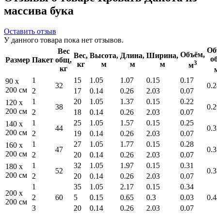
массива бука
Оставить отзыв
У данного товара пока нет отзывов.
Об
Вес
Объём,
Вес,
Высота,
Длина,
Ширина,
о
Размер
Пакет
общ,
3
кг
м
м
м
м
кг
1
15
1.05
1.07
0.15
0.17
90 x
32
0.2
200 см
2
17
0.14
0.26
2.03
0.07
1
20
1.05
1.37
0.15
0.22
120 x
38
0.2
200 см
2
18
0.14
0.26
2.03
0.07
1
25
1.05
1.57
0.15
0.25
140 x
44
0.3
200 см
2
19
0.14
0.26
2.03
0.07
1
27
1.05
1.77
0.15
0.28
160 x
47
0.3
200 см
2
20
0.14
0.26
2.03
0.07
1
32
1.05
1.97
0.15
0.31
180 x
52
0.3
200 см
2
20
0.14
0.26
2.03
0.07
1
35
1.05
2.17
0.15
0.34
200 x
2
60
5
0.15
0.65
0.3
0.03
0.4
200 см
3
20
0.14
0.26
2.03
0.07