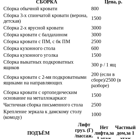
СБОРКА
Цена, р.
Сборка обычной кровати
800
Сборка 3-х спинчатой кровати (верона,
1500
детская)
Сборка 2-х ярусной кровати
3000
Сборка кровати с балдахином
3000
Сборка кровати с ПМ, с бк ПМ
2500
Сборка кухонного стола
600
Сборка кухонного уголка
1500
Сборка выкатных подкроватных
300 р / 1 ящ
ящиков
200 (если в
Сборка кровати с 2-мя подкроватными
сборе)/2500 (в
ящиками на направляющих
разборе)
Сборка кровати с ортопедическим
1500
основание на металлокаркасе
Частичная сборка письменного стола
2500
Крепление зеркала к дамскому столу
1000
(комоду)
Лифт
Нет
Частный
груз. (Г)
ПОДЪЁМ
лифта,за
дом,за 1
/пассаж.
1 этаж
этаж