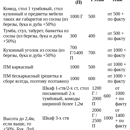
(П)
Комод, стол 1 тумбовый, стол
кухонный и предметы мебели
от 500 +
1000 Г
500
таких же габаритов из сосны (из
по факту
березы, бука и дуба +50%)
Тумба, стул, табурет, банкетка из
от 500 +
сосны (из березы, бука и дуба
300
400
по факту
+50%)
700
Кухонный уголок из сосны (из
от 1000 +
Г/1400
700
березы, бука и дуба +50%)
по факту
П
от 1000 +
ПМ каркасный
1000
500
по факту
ПМ бескаркасный (решетка в
от 1000 +
1000
600
сборе всегда, поэтому поэтажно)
по факту
Шкаф 1-ств/2-х ст, стол
1200
от
письменный 2-х
Г /
1000
600
тумбовый, комоды
2000
+ по
шириной более 1,2м
П
факту
2000
от
Г /
1400
Шкаф 3-х ств
1000
Высота до 2,4м,
2500
+ по
если выше, то
П
факту
+50%. Бук, Дуб,