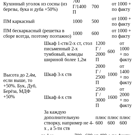
700
Кухонный уголок из сосны (из
от 1000 +
Г/1400
700
березы, бука и дуба +50%)
по факту
П
от 1000 +
ПМ каркасный
1000
500
по факту
ПМ бескаркасный (решетка в
от 1000 +
1000
600
сборе всегда, поэтому поэтажно)
по факту
Шкаф 1-ств/2-х ст, стол
1200
от
письменный 2-х
Г /
1000
600
тумбовый, комоды
2000
+ по
шириной более 1,2м
П
факту
2000
от
Г /
1400
Шкаф 3-х ств
1000
Высота до 2,4м,
2500
+ по
если выше, то
П
факту
+50%. Бук, Дуб,
2500
от
Берёза, МДФ
Г /
2000
+50%
Шкаф 4-х ств
1600
3000
+ по
П
факту
За каждую
дополнительную
плюс
плюс
плюс
створку, например не 4-
600
600
600
х , а 5-ти ств