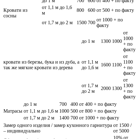
до 1 м
700
600
от 400 + по факту
от 1,1 м до 1,6
Кровати из
800
600
от 500 + по факту
м
сосны
от 1000 + по
от 1,7 м до 2 м
1500
700
факту
от
1000
до 1 м
1300
1000
+ по
факту
от
кровати из березы, бука и из дуба, а
от 1,1 м
1100
1600
1100
так же мягкие кровати из дерева
до 1,6 м
+ по
факту
от
от 1,7 м
1300
2000
1300
до 2 м
+ по
факту
до 1 м
700
400
от 400 + по факту
Матрасы
от 1,1 м до 1,6 м
1000
500
от 800 + по факту
от 1,7 м до 2 м
1400
700
от 1000 + по факту
Замер одного изделия / замер кухонного гарнитура
от 1500 /
– индивидуально
от 5000
10% от