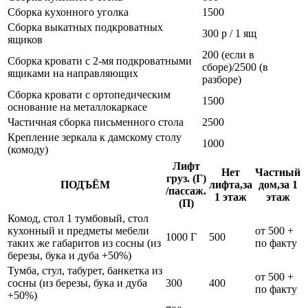
Сборка кухонного уголка
1500
Сборка выкатных подкроватных
300 р / 1 ящ
ящиков
200 (если в
Сборка кровати с 2-мя подкроватными
сборе)/2500 (в
ящиками на направляющих
разборе)
Сборка кровати с ортопедическим
1500
основание на металлокаркасе
Частичная сборка письменного стола
2500
Крепление зеркала к дамскому столу
1000
(комоду)
Лифт
Нет
Частный
груз. (Г)
ПОДЪЁМ
лифта,за
дом,за 1
/пассаж.
1 этаж
этаж
(П)
Комод, стол 1 тумбовый, стол
кухонный и предметы мебели
от 500 +
1000 Г
500
таких же габаритов из сосны (из
по факту
березы, бука и дуба +50%)
Тумба, стул, табурет, банкетка из
от 500 +
сосны (из березы, бука и дуба
300
400
по факту
+50%)