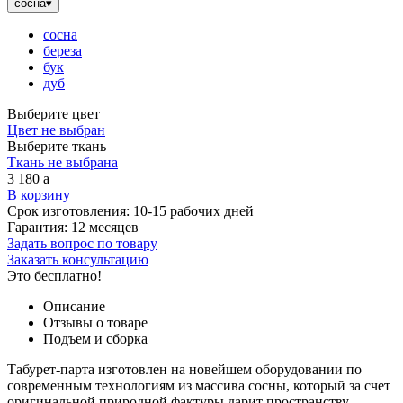
сосна
▾
сосна
береза
бук
дуб
Выберите цвет
Цвет не выбран
Выберите ткань
Ткань не выбрана
3 180
a
В корзину
Срок изготовления:
10-15 рабочих дней
Гарантия:
12 месяцев
Задать вопрос по товару
Заказать консультацию
Это бесплатно!
Описание
Отзывы о товаре
Подъем и сборка
Табурет-парта изготовлен на новейшем оборудовании по
современным технологиям из массива сосны, который за счет
оригинальной природной фактуры дарит пространству