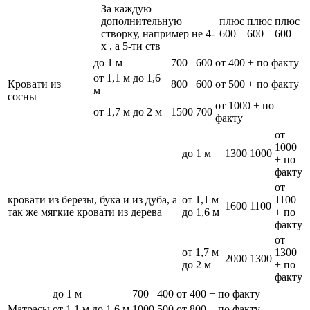
За каждую
дополнительную
плюс
плюс
плюс
створку, например не 4-
600
600
600
х , а 5-ти ств
до 1 м
700
600
от 400 + по факту
от 1,1 м до 1,6
Кровати из
800
600
от 500 + по факту
м
сосны
от 1000 + по
от 1,7 м до 2 м
1500
700
факту
от
1000
до 1 м
1300
1000
+ по
факту
от
кровати из березы, бука и из дуба, а
от 1,1 м
1100
1600
1100
так же мягкие кровати из дерева
до 1,6 м
+ по
факту
от
от 1,7 м
1300
2000
1300
до 2 м
+ по
факту
до 1 м
700
400
от 400 + по факту
Матрасы
от 1,1 м до 1,6 м
1000
500
от 800 + по факту