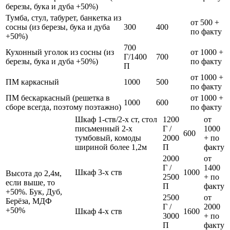
березы, бука и дуба +50%)
Тумба, стул, табурет, банкетка из
от 500 +
сосны (из березы, бука и дуба
300
400
по факту
+50%)
700
Кухонный уголок из сосны (из
от 1000 +
Г/1400
700
березы, бука и дуба +50%)
по факту
П
от 1000 +
ПМ каркасный
1000
500
по факту
ПМ бескаркасный (решетка в
от 1000 +
1000
600
сборе всегда, поэтому поэтажно)
по факту
Шкаф 1-ств/2-х ст, стол
1200
от
письменный 2-х
Г /
1000
600
тумбовый, комоды
2000
+ по
шириной более 1,2м
П
факту
2000
от
Г /
1400
Шкаф 3-х ств
1000
Высота до 2,4м,
2500
+ по
если выше, то
П
факту
+50%. Бук, Дуб,
2500
от
Берёза, МДФ
Г /
2000
+50%
Шкаф 4-х ств
1600
3000
+ по
П
факту