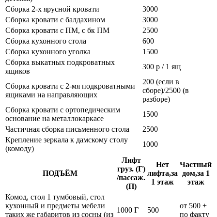
Сборка 2-х ярусной кровати
3000
Сборка кровати с балдахином
3000
Сборка кровати с ПМ, с бк ПМ
2500
Сборка кухонного стола
600
Сборка кухонного уголка
1500
Сборка выкатных подкроватных
300 р / 1 ящ
ящиков
200 (если в
Сборка кровати с 2-мя подкроватными
сборе)/2500 (в
ящиками на направляющих
разборе)
Сборка кровати с ортопедическим
1500
основание на металлокаркасе
Частичная сборка письменного стола
2500
Крепление зеркала к дамскому столу
1000
(комоду)
Лифт
Нет
Частный
груз. (Г)
ПОДЪЁМ
лифта,за
дом,за 1
/пассаж.
1 этаж
этаж
(П)
Комод, стол 1 тумбовый, стол
кухонный и предметы мебели
от 500 +
1000 Г
500
таких же габаритов из сосны (из
по факту