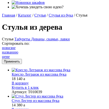
Главная
/
Каталог
/
Стулья
/
Стулья из бука
/
Стулья
Стулья из дерева
Стулья
Табуреты
Диваны, скамьи, лавки
Сортировать по:
новизне
названию
цене
Кресло Легранж из массива бука
18 140
a
В корзину
Купить в 1 клик
Артикул
:
Т010039
Стул Лестер из массива бука
14 380
a