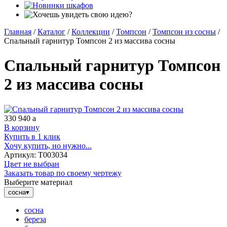
Главная
/
Каталог
/
Коллекции
/
Томпсон
/
Томпсон из сосны
/
Спальный гарнитур Томпсон 2 из массива сосны
Спальный гарнитур Томпсон
2 из массива сосны
330 940
a
В корзину
Купить в 1 клик
Хочу купить, но нужно...
Артикул:
Т003034
Цвет не выбран
Заказать товар по своему чертежу
Выберите материал
сосна
▾
сосна
береза