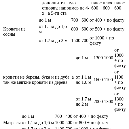
дополнительную
плюс
плюс
плюс
створку, например не 4-
600
600
600
х , а 5-ти ств
до 1 м
700
600
от 400 + по факту
от 1,1 м до 1,6
Кровати из
800
600
от 500 + по факту
м
сосны
от 1000 + по
от 1,7 м до 2 м
1500
700
факту
от
1000
до 1 м
1300
1000
+ по
факту
от
кровати из березы, бука и из дуба, а
от 1,1 м
1100
1600
1100
так же мягкие кровати из дерева
до 1,6 м
+ по
факту
от
от 1,7 м
1300
2000
1300
до 2 м
+ по
факту
до 1 м
700
400
от 400 + по факту
Матрасы
от 1,1 м до 1,6 м
1000
500
от 800 + по факту
от 1,7 м до 2 м
1400
700
от 1000 + по факту