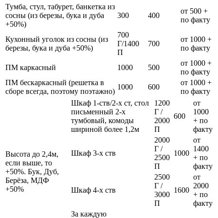
Тумба, стул, табурет, банкетка из
от 500 +
сосны (из березы, бука и дуба
300
400
по факту
+50%)
700
Кухонный уголок из сосны (из
от 1000 +
Г/1400
700
березы, бука и дуба +50%)
по факту
П
от 1000 +
ПМ каркасный
1000
500
по факту
ПМ бескаркасный (решетка в
от 1000 +
1000
600
сборе всегда, поэтому поэтажно)
по факту
Шкаф 1-ств/2-х ст, стол
1200
от
письменный 2-х
Г /
1000
600
тумбовый, комоды
2000
+ по
шириной более 1,2м
П
факту
2000
от
Г /
1400
Шкаф 3-х ств
1000
Высота до 2,4м,
2500
+ по
если выше, то
П
факту
+50%. Бук, Дуб,
2500
от
Берёза, МДФ
Г /
2000
+50%
Шкаф 4-х ств
1600
3000
+ по
П
факту
За каждую