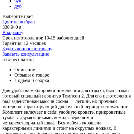
бук
дуб
Выберите цвет
Цвет не выбран
330 940
a
В корзину
Срок изготовления:
10-15 рабочих дней
Гарантия:
12 месяцев
Задать вопрос по товару
Заказать консультацию
Это бесплатно!
Описание
Отзывы о товаре
Подъем и сборка
Для удобства меблировки помещения для отдыха, был создан
готовый спальный гарнитур Томпсон 2. Для его изготовления
был задействован массив сосны — легкий, но прочный
материал, гарантирующий длительный период эксплуатации.
Комплект включает в себя: удобную кровать, прикроватные
тумбы с двумя ящиками, комод с зеркалом и
четырехстворчатый шкаф. Вся мебель украшена
характерными линиями и стоит на округлых ножках. В
карточке товара представлена широкая палитра оттенков,