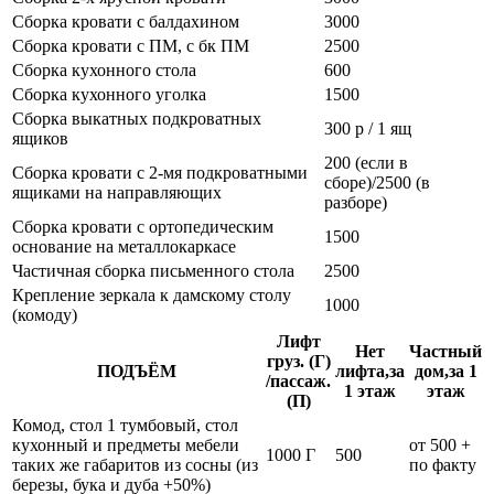
Сборка кровати с балдахином
3000
Сборка кровати с ПМ, с бк ПМ
2500
Сборка кухонного стола
600
Сборка кухонного уголка
1500
Сборка выкатных подкроватных
300 р / 1 ящ
ящиков
200 (если в
Сборка кровати с 2-мя подкроватными
сборе)/2500 (в
ящиками на направляющих
разборе)
Сборка кровати с ортопедическим
1500
основание на металлокаркасе
Частичная сборка письменного стола
2500
Крепление зеркала к дамскому столу
1000
(комоду)
Лифт
Нет
Частный
груз. (Г)
ПОДЪЁМ
лифта,за
дом,за 1
/пассаж.
1 этаж
этаж
(П)
Комод, стол 1 тумбовый, стол
кухонный и предметы мебели
от 500 +
1000 Г
500
таких же габаритов из сосны (из
по факту
березы, бука и дуба +50%)