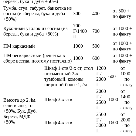
березы, бука и дуба +50%)
Тумба, стул, табурет, банкетка из
от 500 +
сосны (из березы, бука и дуба
300
400
по факту
+50%)
700
Кухонный уголок из сосны (из
от 1000 +
Г/1400
700
березы, бука и дуба +50%)
по факту
П
от 1000 +
ПМ каркасный
1000
500
по факту
ПМ бескаркасный (решетка в
от 1000 +
1000
600
сборе всегда, поэтому поэтажно)
по факту
Шкаф 1-ств/2-х ст, стол
1200
от
письменный 2-х
Г /
1000
600
тумбовый, комоды
2000
+ по
шириной более 1,2м
П
факту
2000
от
Г /
1400
Шкаф 3-х ств
1000
Высота до 2,4м,
2500
+ по
если выше, то
П
факту
+50%. Бук, Дуб,
2500
от
Берёза, МДФ
Г /
2000
+50%
Шкаф 4-х ств
1600
3000
+ по
П
факту