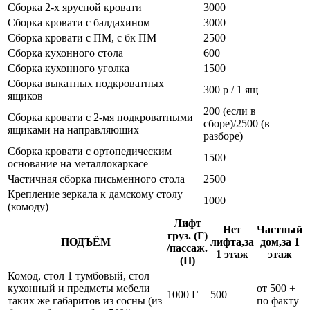
Сборка 2-х ярусной кровати
3000
Сборка кровати с балдахином
3000
Сборка кровати с ПМ, с бк ПМ
2500
Сборка кухонного стола
600
Сборка кухонного уголка
1500
Сборка выкатных подкроватных
300 р / 1 ящ
ящиков
200 (если в
Сборка кровати с 2-мя подкроватными
сборе)/2500 (в
ящиками на направляющих
разборе)
Сборка кровати с ортопедическим
1500
основание на металлокаркасе
Частичная сборка письменного стола
2500
Крепление зеркала к дамскому столу
1000
(комоду)
Лифт
Нет
Частный
груз. (Г)
ПОДЪЁМ
лифта,за
дом,за 1
/пассаж.
1 этаж
этаж
(П)
Комод, стол 1 тумбовый, стол
кухонный и предметы мебели
от 500 +
1000 Г
500
таких же габаритов из сосны (из
по факту