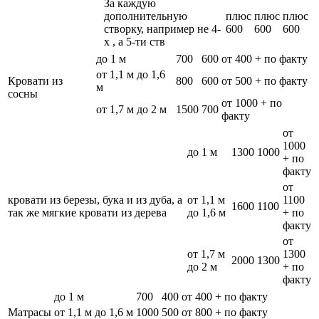
За каждую
дополнительную
плюс
плюс
плюс
створку, например не 4-
600
600
600
х , а 5-ти ств
до 1 м
700
600
от 400 + по факту
от 1,1 м до 1,6
Кровати из
800
600
от 500 + по факту
м
сосны
от 1000 + по
от 1,7 м до 2 м
1500
700
факту
от
1000
до 1 м
1300
1000
+ по
факту
от
кровати из березы, бука и из дуба, а
от 1,1 м
1100
1600
1100
так же мягкие кровати из дерева
до 1,6 м
+ по
факту
от
от 1,7 м
1300
2000
1300
до 2 м
+ по
факту
до 1 м
700
400
от 400 + по факту
Матрасы
от 1,1 м до 1,6 м
1000
500
от 800 + по факту