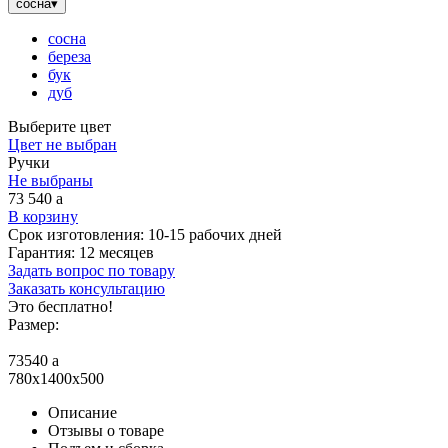
сосна
▾
сосна
береза
бук
дуб
Выберите цвет
Цвет не выбран
Ручки
Не выбраны
73 540
a
В корзину
Срок изготовления:
10-15 рабочих дней
Гарантия:
12 месяцев
Задать вопрос по товару
Заказать консультацию
Это бесплатно!
Размер:
73540
a
780x1400x500
Описание
Отзывы о товаре