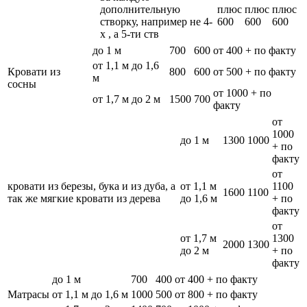
дополнительную
плюс
плюс
плюс
створку, например не 4-
600
600
600
х , а 5-ти ств
до 1 м
700
600
от 400 + по факту
от 1,1 м до 1,6
Кровати из
800
600
от 500 + по факту
м
сосны
от 1000 + по
от 1,7 м до 2 м
1500
700
факту
от
1000
до 1 м
1300
1000
+ по
факту
от
кровати из березы, бука и из дуба, а
от 1,1 м
1100
1600
1100
так же мягкие кровати из дерева
до 1,6 м
+ по
факту
от
от 1,7 м
1300
2000
1300
до 2 м
+ по
факту
до 1 м
700
400
от 400 + по факту
Матрасы
от 1,1 м до 1,6 м
1000
500
от 800 + по факту