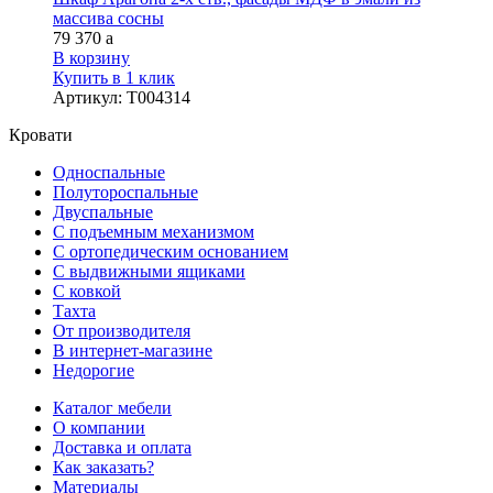
массива сосны
79 370
a
В корзину
Купить в 1 клик
Артикул
:
Т004314
Кровати
Односпальные
Полутороспальные
Двуспальные
С подъемным механизмом
С ортопедическим основанием
С выдвижными ящиками
С ковкой
Тахта
От производителя
В интернет-магазине
Недорогие
Каталог мебели
О компании
Доставка и оплата
Как заказать?
Материалы