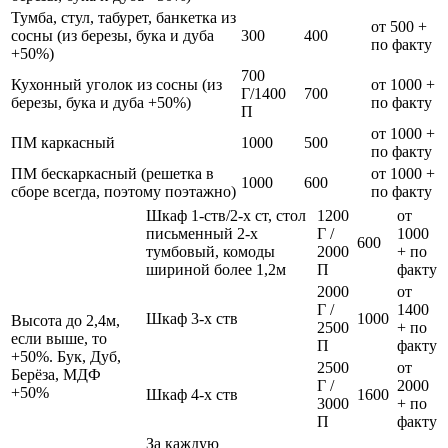
Тумба, стул, табурет, банкетка из
от 500 +
сосны (из березы, бука и дуба
300
400
по факту
+50%)
700
Кухонный уголок из сосны (из
от 1000 +
Г/1400
700
березы, бука и дуба +50%)
по факту
П
от 1000 +
ПМ каркасный
1000
500
по факту
ПМ бескаркасный (решетка в
от 1000 +
1000
600
сборе всегда, поэтому поэтажно)
по факту
Шкаф 1-ств/2-х ст, стол
1200
от
письменный 2-х
Г /
1000
600
тумбовый, комоды
2000
+ по
шириной более 1,2м
П
факту
2000
от
Г /
1400
Шкаф 3-х ств
1000
Высота до 2,4м,
2500
+ по
если выше, то
П
факту
+50%. Бук, Дуб,
2500
от
Берёза, МДФ
Г /
2000
+50%
Шкаф 4-х ств
1600
3000
+ по
П
факту
За каждую