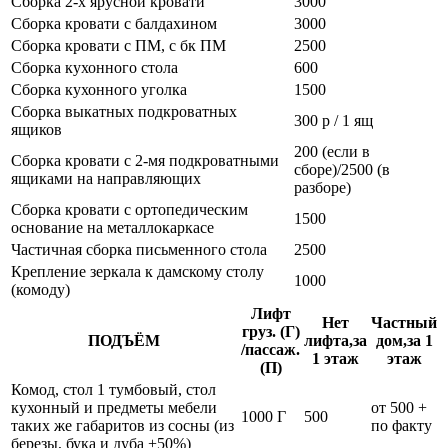
Сборка 2-х ярусной кровати
3000
Сборка кровати с балдахином
3000
Сборка кровати с ПМ, с бк ПМ
2500
Сборка кухонного стола
600
Сборка кухонного уголка
1500
Сборка выкатных подкроватных
300 р / 1 ящ
ящиков
200 (если в
Сборка кровати с 2-мя подкроватными
сборе)/2500 (в
ящиками на направляющих
разборе)
Сборка кровати с ортопедическим
1500
основание на металлокаркасе
Частичная сборка письменного стола
2500
Крепление зеркала к дамскому столу
1000
(комоду)
Лифт
Нет
Частный
груз. (Г)
ПОДЪЁМ
лифта,за
дом,за 1
/пассаж.
1 этаж
этаж
(П)
Комод, стол 1 тумбовый, стол
кухонный и предметы мебели
от 500 +
1000 Г
500
таких же габаритов из сосны (из
по факту
березы, бука и дуба +50%)