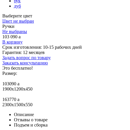
бук
дуб
Выберите цвет
Цвет не выбран
Ручки
Не выбраны
103 090
a
В корзину
Срок изготовления:
10-15 рабочих дней
Гарантия:
12 месяцев
Задать вопрос по товару
Заказать консультацию
Это бесплатно!
Размер:
103090
a
1900х1200х450
163770
a
2300x1500x550
Описание
Отзывы о товаре
Подъем и сборка