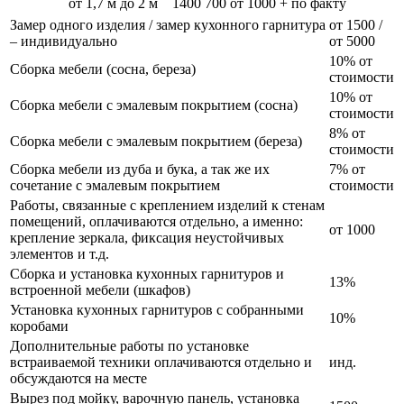
от 1,7 м до 2 м
1400
700
от 1000 + по факту
Замер одного изделия / замер кухонного гарнитура
от 1500 /
– индивидуально
от 5000
10% от
Сборка мебели (сосна, береза)
стоимости
10% от
Сборка мебели с эмалевым покрытием (сосна)
стоимости
8% от
Сборка мебели с эмалевым покрытием (береза)
стоимости
Сборка мебели из дуба и бука, а так же их
7% от
сочетание с эмалевым покрытием
стоимости
Работы, связанные с креплением изделий к стенам
помещений, оплачиваются отдельно, а именно:
от 1000
крепление зеркала, фиксация неустойчивых
элементов и т.д.
Сборка и установка кухонных гарнитуров и
13%
встроенной мебели (шкафов)
Установка кухонных гарнитуров с собранными
10%
коробами
Дополнительные работы по установке
встраиваемой техники оплачиваются отдельно и
инд.
обсуждаются на месте
Вырез под мойку, варочную панель, установка