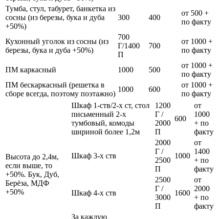
Тумба, стул, табурет, банкетка из
от 500 +
сосны (из березы, бука и дуба
300
400
по факту
+50%)
700
Кухонный уголок из сосны (из
от 1000 +
Г/1400
700
березы, бука и дуба +50%)
по факту
П
от 1000 +
ПМ каркасный
1000
500
по факту
ПМ бескаркасный (решетка в
от 1000 +
1000
600
сборе всегда, поэтому поэтажно)
по факту
Шкаф 1-ств/2-х ст, стол
1200
от
письменный 2-х
Г /
1000
600
тумбовый, комоды
2000
+ по
шириной более 1,2м
П
факту
2000
от
Г /
1400
Шкаф 3-х ств
1000
Высота до 2,4м,
2500
+ по
если выше, то
П
факту
+50%. Бук, Дуб,
2500
от
Берёза, МДФ
Г /
2000
+50%
Шкаф 4-х ств
1600
3000
+ по
П
факту
За каждую