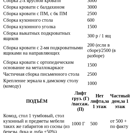
Сборка 2-х ярусной кровати
3000
Сборка кровати с балдахином
3000
Сборка кровати с ПМ, с бк ПМ
2500
Сборка кухонного стола
600
Сборка кухонного уголка
1500
Сборка выкатных подкроватных
300 р / 1 ящ
ящиков
200 (если в
Сборка кровати с 2-мя подкроватными
сборе)/2500 (в
ящиками на направляющих
разборе)
Сборка кровати с ортопедическим
1500
основание на металлокаркасе
Частичная сборка письменного стола
2500
Крепление зеркала к дамскому столу
1000
(комоду)
Лифт
Нет
Частный
груз. (Г)
ПОДЪЁМ
лифта,за
дом,за 1
/пассаж.
1 этаж
этаж
(П)
Комод, стол 1 тумбовый, стол
кухонный и предметы мебели
от 500 +
1000 Г
500
таких же габаритов из сосны (из
по факту
березы, бука и дуба +50%)