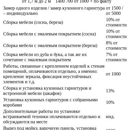
от 1,7 м до 2 м
1400
700
от 1000 + по факту
Замер одного изделия / замер кухонного гарнитура
от 1500 /
– индивидуально
от 5000
10% от
Сборка мебели (сосна, береза)
стоимости
10% от
Сборка мебели с эмалевым покрытием (сосна)
стоимости
8% от
Сборка мебели с эмалевым покрытием (береза)
стоимости
Сборка мебели из дуба и бука, а так же их
7% от
сочетание с эмалевым покрытием
стоимости
Работы, связанные с креплением изделий к стенам
помещений, оплачиваются отдельно, а именно:
от 1000
крепление зеркала, фиксация неустойчивых
элементов и т.д.
Сборка и установка кухонных гарнитуров и
13%
встроенной мебели (шкафов)
Установка кухонных гарнитуров с собранными
10%
коробами
Дополнительные работы по установке
встраиваемой техники оплачиваются отдельно и
инд.
обсуждаются на месте
Вырез под мойку, варочную панель, установка