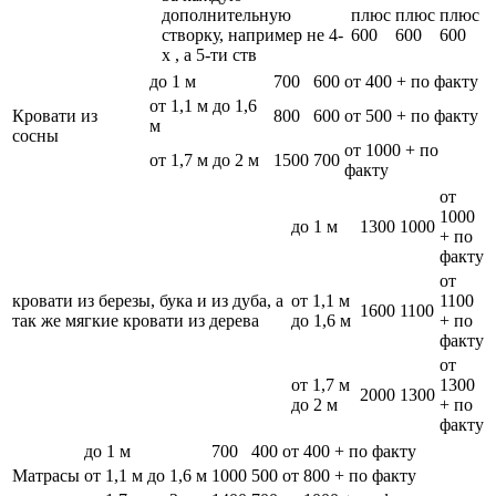
дополнительную
плюс
плюс
плюс
створку, например не 4-
600
600
600
х , а 5-ти ств
до 1 м
700
600
от 400 + по факту
от 1,1 м до 1,6
Кровати из
800
600
от 500 + по факту
м
сосны
от 1000 + по
от 1,7 м до 2 м
1500
700
факту
от
1000
до 1 м
1300
1000
+ по
факту
от
кровати из березы, бука и из дуба, а
от 1,1 м
1100
1600
1100
так же мягкие кровати из дерева
до 1,6 м
+ по
факту
от
от 1,7 м
1300
2000
1300
до 2 м
+ по
факту
до 1 м
700
400
от 400 + по факту
Матрасы
от 1,1 м до 1,6 м
1000
500
от 800 + по факту