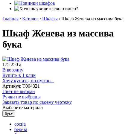
Главная
/
Каталог
/
Шкафы
/
Шкаф Женева из массива бука
Шкаф Женева из массива
бука
175 250
a
В корзину
Купить в 1 клик
Хочу купить, но нужно...
Артикул:
Т004321
Цвет не выбран
Ручки не выбраны
Заказать товар по своему чертежу
Выберите материал
бук
▾
сосна
береза