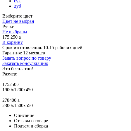
бук
дуб
Выберите цвет
Цвет не выбран
Ручки
Не выбраны
175 250
a
В корзину
Срок изготовления:
10-15 рабочих дней
Гарантия:
12 месяцев
Задать вопрос по товару
Заказать консультацию
Это бесплатно!
Размер:
175250
a
1900х1200х450
278400
a
2300x1500x550
Описание
Отзывы о товаре
Подъем и сборка