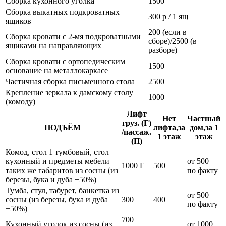
Сборка кухонного уголка
1500
Сборка выкатных подкроватных
300 р / 1 ящ
ящиков
200 (если в
Сборка кровати с 2-мя подкроватными
сборе)/2500 (в
ящиками на направляющих
разборе)
Сборка кровати с ортопедическим
1500
основание на металлокаркасе
Частичная сборка письменного стола
2500
Крепление зеркала к дамскому столу
1000
(комоду)
Лифт
Нет
Частный
груз. (Г)
ПОДЪЁМ
лифта,за
дом,за 1
/пассаж.
1 этаж
этаж
(П)
Комод, стол 1 тумбовый, стол
кухонный и предметы мебели
от 500 +
1000 Г
500
таких же габаритов из сосны (из
по факту
березы, бука и дуба +50%)
Тумба, стул, табурет, банкетка из
от 500 +
сосны (из березы, бука и дуба
300
400
по факту
+50%)
700
Кухонный уголок из сосны (из
от 1000 +