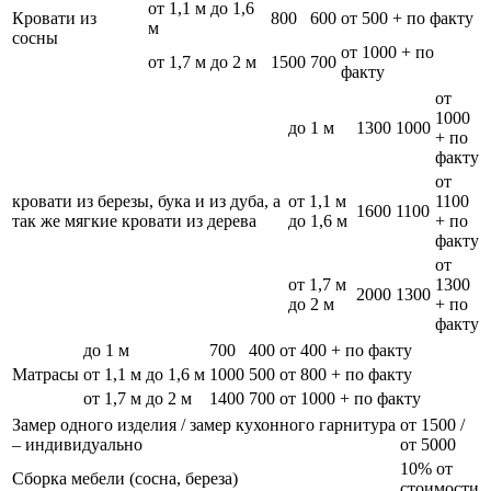
от 1,1 м до 1,6
Кровати из
800
600
от 500 + по факту
м
сосны
от 1000 + по
от 1,7 м до 2 м
1500
700
факту
от
1000
до 1 м
1300
1000
+ по
факту
от
кровати из березы, бука и из дуба, а
от 1,1 м
1100
1600
1100
так же мягкие кровати из дерева
до 1,6 м
+ по
факту
от
от 1,7 м
1300
2000
1300
до 2 м
+ по
факту
до 1 м
700
400
от 400 + по факту
Матрасы
от 1,1 м до 1,6 м
1000
500
от 800 + по факту
от 1,7 м до 2 м
1400
700
от 1000 + по факту
Замер одного изделия / замер кухонного гарнитура
от 1500 /
– индивидуально
от 5000
10% от
Сборка мебели (сосна, береза)
стоимости