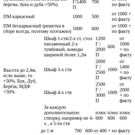
Г/1400
700
березы, бука и дуба +50%)
по факту
П
от 1000 +
ПМ каркасный
1000
500
по факту
ПМ бескаркасный (решетка в
от 1000 +
1000
600
сборе всегда, поэтому поэтажно)
по факту
Шкаф 1-ств/2-х ст, стол
1200
от
письменный 2-х
Г /
1000
600
тумбовый, комоды
2000
+ по
шириной более 1,2м
П
факту
2000
от
Г /
1400
Шкаф 3-х ств
1000
Высота до 2,4м,
2500
+ по
если выше, то
П
факту
+50%. Бук, Дуб,
2500
от
Берёза, МДФ
Г /
2000
+50%
Шкаф 4-х ств
1600
3000
+ по
П
факту
За каждую
дополнительную
плюс
плюс
плюс
створку, например не 4-
600
600
600
х , а 5-ти ств
до 1 м
700
600
от 400 + по факту