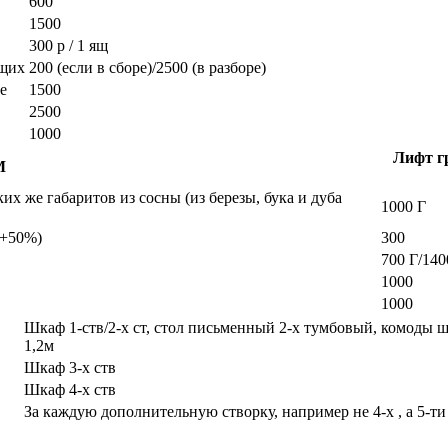
600
1500
300 р / 1 ящ
ющих
200 (если в сборе)/2500 (в разборе)
е
1500
2500
1000
Лифт гр
М
х же габаритов из сосны (из березы, бука и дуба
1000 Г
а +50%)
300
700 Г/140
1000
1000
Шкаф 1-ств/2-х ст, стол письменный 2-х тумбовый, комоды 
1,2м
Шкаф 3-х ств
Шкаф 4-х ств
За каждую дополнительную створку, например не 4-х , а 5-ти