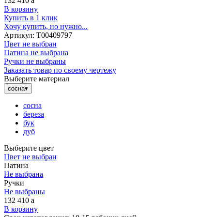
132 410
a
В корзину
Купить в 1 клик
Хочу купить, но нужно...
Артикул:
Т00409797
Цвет не выбран
Патина не выбрана
Ручки не выбраны
Заказать товар по своему чертежу
Выберите материал
сосна
▾
сосна
береза
бук
дуб
Выберите цвет
Цвет не выбран
Патина
Не выбрана
Ручки
Не выбраны
132 410
a
В корзину