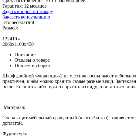
Срок изготовления:
10-15 рабочих дней
Гарантия:
12 месяцев
Задать вопрос по товару
Заказать консультацию
Это бесплатно!
Размер:
132410
a
2000x1100x450
Описание
Отзывы о товаре
Подъем и сборка
Шкаф двойной Флоренция-2 из массива сосны имеет небольшую 
практичен, в нём можно хранить самые разные вещи. Застеклен
пыли. Если что-либо нужно спрятать из виду, то для этого в
Материал:
Сосна - щит мебельный сращенный (класс Экстра), задняя стенк
доплатой.
Фурнитура: