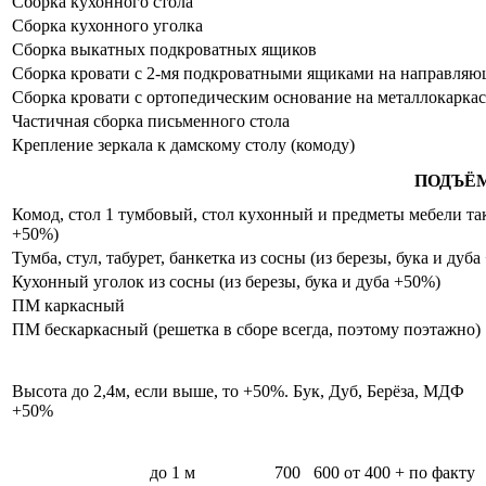
Сборка кухонного стола
Сборка кухонного уголка
Сборка выкатных подкроватных ящиков
Сборка кровати с 2-мя подкроватными ящиками на направля
Сборка кровати с ортопедическим основание на металлокаркас
Частичная сборка письменного стола
Крепление зеркала к дамскому столу (комоду)
ПОДЪЁ
Комод, стол 1 тумбовый, стол кухонный и предметы мебели таки
+50%)
Тумба, стул, табурет, банкетка из сосны (из березы, бука и дуб
Кухонный уголок из сосны (из березы, бука и дуба +50%)
ПМ каркасный
ПМ бескаркасный (решетка в сборе всегда, поэтому поэтажно)
Высота до 2,4м, если выше, то +50%. Бук, Дуб, Берёза, МДФ
+50%
до 1 м
700
600
от 400 + по факту