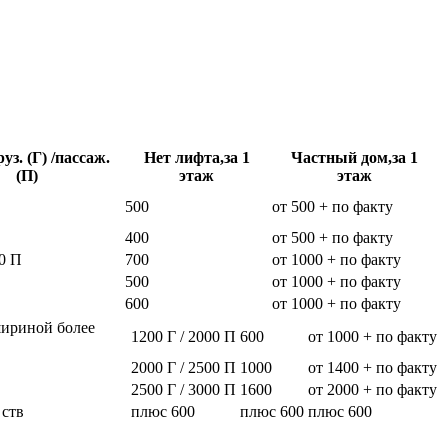
уз. (Г) /пассаж.
Нет лифта,за 1
Частный дом,за 1
(П)
этаж
этаж
500
от 500 + по факту
400
от 500 + по факту
0 П
700
от 1000 + по факту
500
от 1000 + по факту
600
от 1000 + по факту
шириной более
1200 Г / 2000 П
600
от 1000 + по факту
2000 Г / 2500 П
1000
от 1400 + по факту
2500 Г / 3000 П
1600
от 2000 + по факту
 ств
плюс 600
плюс 600
плюс 600